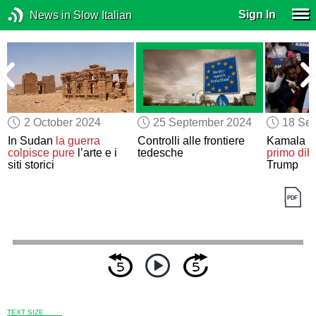
Sign In
News in Slow Italian
2 October 2024
25 September 2024
18 Se
In Sudan
la guerra
Controlli alle frontiere
Kamala H
colpisce pure
l’arte e i
tedesche
primo diba
siti storici
Trump
TEXT SIZE