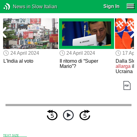
Sign In
News in Slow Italian
24 April 2024
24 April 2024
17 Apr
L’India al voto
Il ritorno di “Super
Dalla Sl
Mario”?
allarga
il 
Ucraina
TEXT SIZE