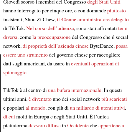
Giovedì scorso i membri del Congresso
degli Stati Uniti
hanno interrogato per cinque ore, e con domande
piuttosto
insistenti, Shou Zi Chew,
il 40enne amministratore delegato
di TikTok.
Nel corso dell’udienza
, sono stati affrontati
temi
diversi
, come
la preoccupazione
del Congresso che il social
network,
di proprietà dell’azienda cinese
ByteDance,
possa
essere uno strumento
del governo cinese per raccogliere
dati sugli americani, da usare in
eventuali operazioni di
spionaggio
.
Article
TikTok è al centro di
una bufera internazionale
. In questi
ultimi anni,
è diventato
uno dei social network
più scaricati
e popolari
al mondo
, con più di
un miliardo di utenti attivi
,
di cui
molti in Europa e negli Stati Uniti. È l’unica
piattaforma
davvero diffusa
in
Occidente
che
appartiene a