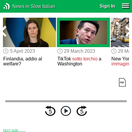
Sign In
News in Slow Italian
5 April 2023
29 March 2023
29 Ma
Finlandia, addio al
TikTok
sotto torchio
a
New Yor
welfare?
Washington
immagine
TEXT SIZE