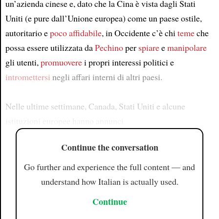
un’azienda cinese e, dato che la Cina è vista dagli Stati
Uniti (e pure dall’Unione europea) come un paese ostile,
autoritario e
poco affidabile
, in Occidente c’è chi
teme
che
possa essere utilizzata da
Pechino
per
spiare
e
manipolare
gli utenti,
promuovere
i propri interessi politici e
intromettersi
negli affari interni di altri paesi.
Nelle ultime settimane, Canada, Stati Uniti e alcune
istituzioni europee hanno annunci
Continue the conversation
Go further and experience the full content — and
understand how Italian is actually used.
Continue