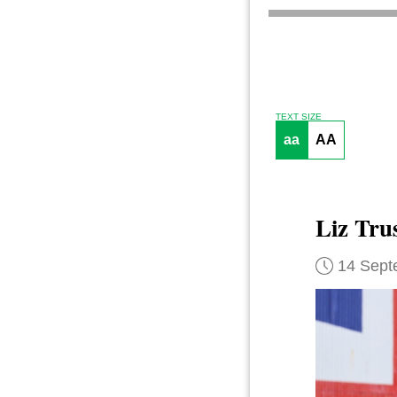
TEXT SIZE
aa
AA
Liz Tru
14 Sept