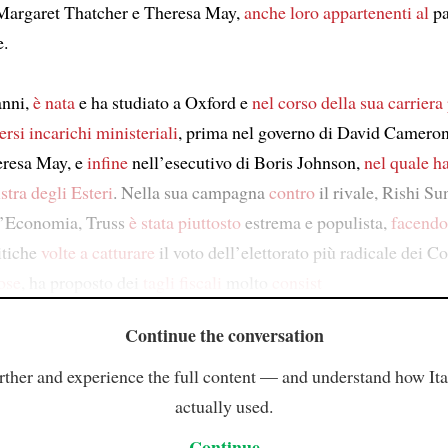
Margaret Thatcher e Theresa May,
anche loro appartenenti al
pa
e.
anni,
è nata
e ha studiato a Oxford e
nel corso della sua carriera 
ersi incarichi ministeriali
, prima nel governo di David Cameron,
eresa May, e
infine
nell’esecutivo di Boris Johnson,
nel quale ha
stra degli Esteri
. Nella sua campagna
contro
il rivale, Rishi Su
l’Economia, Truss
è stata piuttosto
estrema e populista,
facendo
itiche
volte a catturare
il voto dell’elettorato più radicale dei C
cose
, ha proposto dei
tagli fiscali
molto
consist
Continue the conversation
rther and experience the full content — and understand how Ital
actually used.
Continue