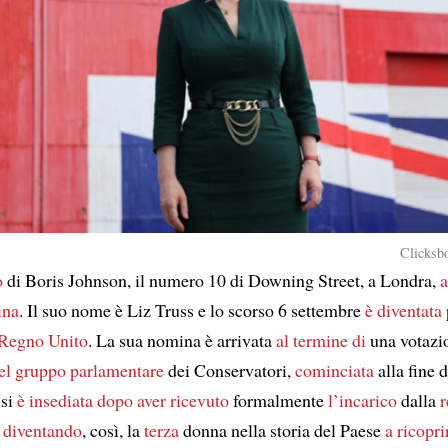
Clicksbo
o
di Boris Johnson, il numero 10 di Downing Street, a Londra,
a
ina
. Il suo nome è Liz Truss e lo scorso 6 settembre
è diventata
 Regno Unito
. La sua nomina è arrivata
al termine di
una votazi
 del gruppo parlamentare
dei Conservatori,
cominciata
alla fine 
 si
è insediata
dopo aver ricevuto
formalmente
l’incarico
dalla
r
,
diventando
, così, la
terza
donna nella storia del Paese
a ricopri