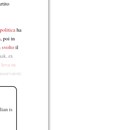
rtito
politica
ha
 poi in
 svolto
il
nak, ex
 leva su
onservatori.
ian is