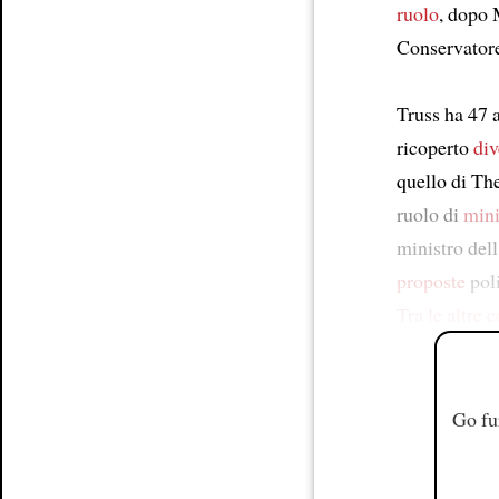
ruolo
, dopo 
Conservator
Truss ha 47 
ricoperto
div
quello di Th
ruolo di
mini
ministro del
proposte
pol
Tra le altre 
Go fu