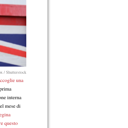
x / Shutterstock
ccoglie
una
prima
one interna
del mese di
egina
re questo