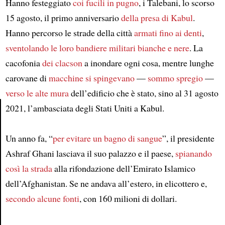
Hanno festeggiato
coi fucili in pugno
, i Talebani, lo scorso
15 agosto, il primo anniversario
della presa di Kabul
.
Hanno percorso le strade della città
armati fino ai denti
,
sventolando le loro bandiere militari bianche e nere
. La
cacofonia
dei clacson
a inondare ogni cosa, mentre lunghe
carovane di
macchine
si spingevano
—
sommo spregio
—
verso le alte mura
dell’edificio che è stato, sino al 31 agosto
2021, l’ambasciata degli Stati Uniti a Kabul.
Article
Un anno fa, “
per evitare un bagno di sangue
”, il presidente
Ashraf Ghani lasciava il suo palazzo e il paese,
spianando
così la strada
alla rifondazione dell’Emirato Islamico
dell’Afghanistan. Se ne andava all’estero, in elicottero e,
secondo alcune fonti
, con 160 milioni di dollari.