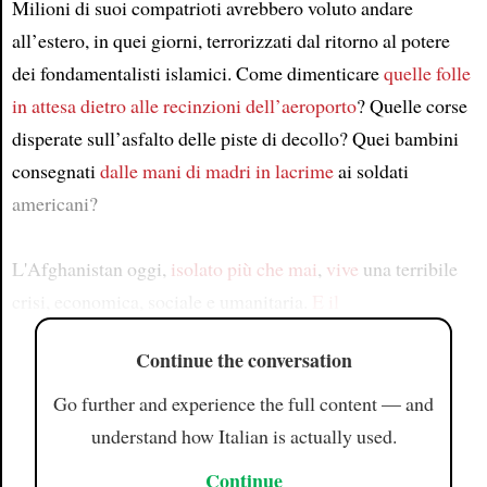
Milioni di suoi compatrioti avrebbero voluto andare
all’estero, in quei giorni, terrorizzati dal ritorno al potere
dei fondamentalisti islamici. Come dimenticare
quelle folle
in attesa
dietro alle recinzioni dell’aeroporto
? Quelle corse
disperate sull’asfalto delle piste di decollo? Quei bambini
consegnati
dalle mani
di madri in lacrime
ai soldati
americani?
L'Afghanistan oggi,
isolato più che mai
,
vive
una terribile
crisi, economica, sociale e umanitaria.
E il
Continue the conversation
Go further and experience the full content — and
understand how Italian is actually used.
Continue