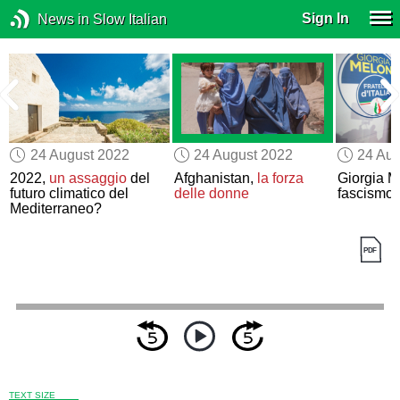
Sign In
News in Slow Italian
24 August 2022
24 August 2022
24 Aug
2022,
un assaggio
del
Afghanistan,
la forza
Giorgia Me
futuro climatico del
delle donne
fascismo
Mediterraneo?
TEXT SIZE