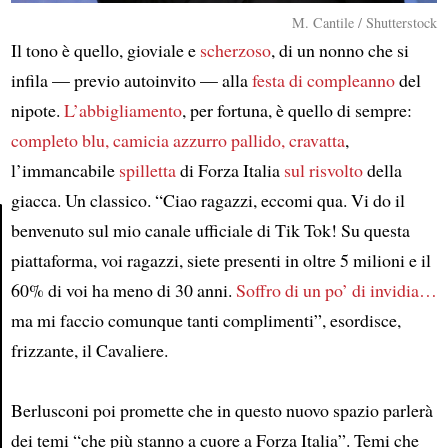
M. Cantile / Shutterstock
Il tono è quello, gioviale e
scherzoso
, di un nonno che si
infila — previo autoinvito — alla
festa di compleanno
del
nipote.
L’abbigliamento
, per fortuna, è quello di sempre:
completo blu, camicia azzurro pallido, cravatta
,
l’immancabile
spilletta
di Forza Italia
sul risvolto
della
giacca. Un classico. “Ciao ragazzi, eccomi qua. Vi do il
benvenuto sul mio canale ufficiale di Tik Tok! Su questa
piattaforma, voi ragazzi, siete presenti in oltre 5 milioni e il
Article
60% di voi ha meno di 30 anni.
Soffro di un po’ di invidia…
ma mi faccio comunque tanti complimenti”, esordisce,
frizzante, il Cavaliere.
Berlusconi poi promette che in questo nuovo spazio parlerà
dei temi “che più stanno a cuore a Forza Italia”. Temi che