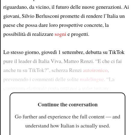
riguardano, da vicino, il futuro delle nuove generazioni. Ai
giovani, Silvio Berlusconi promette di rendere l’Italia un
paese che possa dare loro prospettive concrete, la
possibilità di realizzare
sogni
e progetti.
Lo stesso giorno, giovedì 1 settembre, debutta su TikTok
pure il leader di Italia Viva, Matteo Renzi. “E che ci fai
anche tu su TikTok?”, scherza Renzi
autoironico
,
prevenendo i commenti delle solite
malelingue
. “La
campagna elettorale porta tutti noi a voler trovare
Continue the conversation
Go further and experience the full content — and
understand how Italian is actually used.