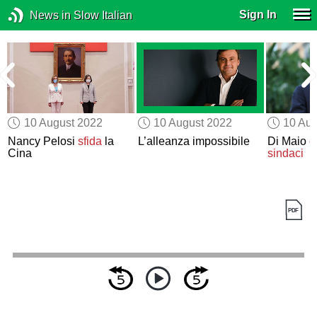
Sign In
News in Slow Italian
10 August 2022
10 August 2022
10 Aug
Nancy Pelosi
sfida
la
L’alleanza impossibile
Di Maio
c
Cina
sindaci