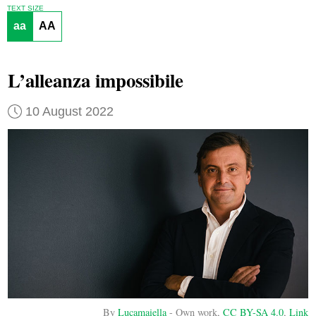
TEXT SIZE
aa
AA
L’alleanza impossibile
10 August 2022
By
Lucamaiella
-
Own work
,
CC BY-SA 4.0
,
Link