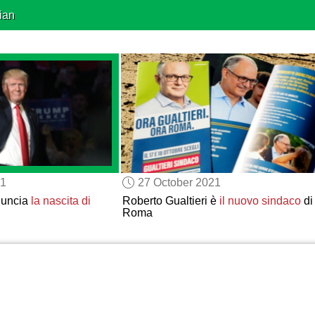
ian
21
27 October 2021
nuncia
la nascita di
Roberto Gualtieri è
il nuovo sindaco
di
Roma