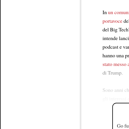
In
un comun
portavoce
del
del Big Tech
intende lanc
podcast e va
hanno una pr
stato messo 
di Trump.
Sono anni c
gli interessi
Go fu