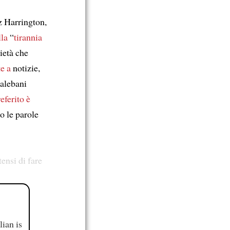
z Harrington,
lla
“
tirannia
età che
e a
notizie,
talebani
eferito
è
o le parole
ensi di fare
ian is