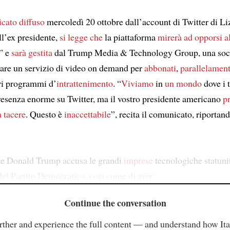
icato
diffuso
mercoledì 20 ottobre dall’account di Twitter di Li
l’ex presidente,
si legge che
la piattaforma
mirerà ad
opporsi a
” e
sarà gestita
dal Trump Media & Technology Group, una soci
iare un servizio di video on demand per
abbonati
,
parallelament
ri programmi d’
intrattenimento
. “
Viviamo
in
un mondo
dove i 
esenza enorme su Twitter, ma il vostro presidente americano
pr
a tacere
. Questo è
inaccettabile
”, recita il comunicato, riportand
he Donald Trump accusa le grandi
imprese
tecnologiche statunit
 del Partito Democratico, così come di aver
Continue the conversation
rther and experience the full content — and understand how Ital