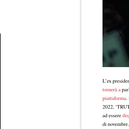
Article
L’ex preside
tornerà a
par
piattaforma
.
2022, ‘TRUT
ad essere
dis
di novembre.