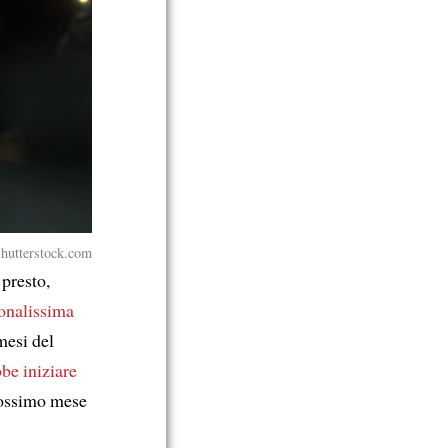
Shutterstock.com
 presto,
onalissima
mesi del
be iniziare
ossimo mese