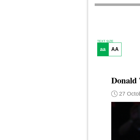
TEXT SIZE
aa
AA
Donald
27 Octo