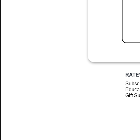
RATE
Subscr
Educat
Gift S