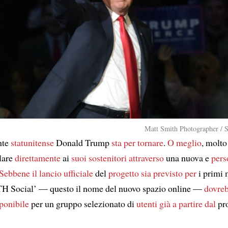
Matt Smith Photographer / 
nte
statunitense
Donald Trump
sta per tornare
.
O meglio
, molto
lare
direttamente
ai
suoi sostenitori
attraverso
una nuova e
pers
Sebbene
il lancio ufficiale
del
progetto
sia previsto per
i primi 
H Social’ — questo il nome del nuovo spazio online —
dovreb
ponibile
per un gruppo selezionato di
utenti
già a partire dal
pr