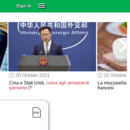
Sign In
SIGN IN
SUBSCRIBE
EDUCATIONAL LICENSES
GIFT CARDS
OTHER LANGUAGES
ABOUT US
ALEXA
20 October 2021
20 October 
ADJUST COLORS
Cina e Stati Uniti,
corsa agli armamenti
La mozzarella c
ipersonici
?
francesi