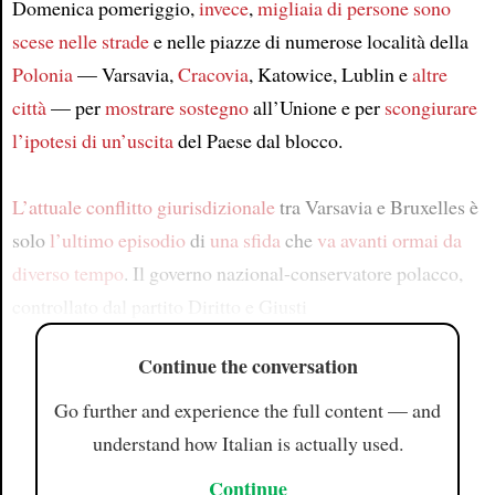
Domenica pomeriggio,
invece
,
migliaia di persone
sono
scese nelle strade
e nelle piazze di numerose località della
Polonia
— Varsavia,
Cracovia
, Katowice, Lublin e
altre
città
— per
mostrare sostegno
all’Unione e per
scongiurare
l’ipotesi di
un’uscita
del Paese dal blocco.
L’attuale conflitto giurisdizionale
tra Varsavia e Bruxelles è
solo
l’ultimo episodio
di
una sfida
che
va avanti
ormai da
diverso tempo
. Il governo nazional-conservatore polacco,
controllato dal partito Diritto e Giusti
Continue the conversation
Go further and experience the full content — and
understand how Italian is actually used.
Continue