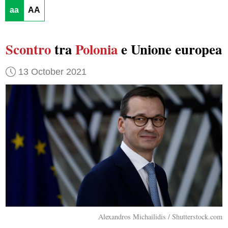
aa
AA
Scontro
tra
Polonia
e Unione europea
13 October 2021
Alexandros Michailidis / Shutterstock.com