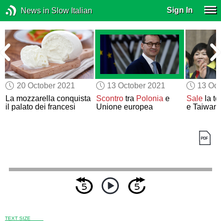
Sign In
News in Slow Italian
20 October 2021
13 October 2021
13 Oct
La mozzarella conquista
Scontro
tra
Polonia
e
Sale
la te
il palato dei francesi
Unione europea
e Taiwan
TEXT SIZE