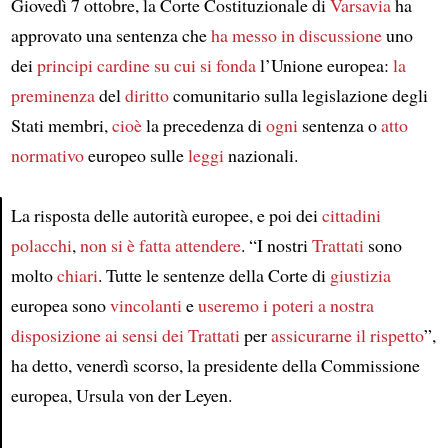
Giovedì 7 ottobre, la Corte Costituzionale di
Varsavia
ha
approvato una sentenza che
ha messo in discussione
uno
dei
principi cardine
su cui si fonda
l’Unione europea:
la
preminenza
del
diritto
comunitario sulla legislazione degli
Stati membri,
cioè
la precedenza di
ogni
sentenza o
atto
normativo
europeo sulle
leggi
nazionali.
La risposta delle autorità europee, e poi dei
cittadini
polacchi
,
non si è fatta attendere
. “I nostri
Trattati
sono
Article
molto
chiari
. Tutte le sentenze della Corte di
giustizia
europea sono
vincolanti
e
useremo
i poteri a nostra
disposizione
ai sensi dei Trattati
per
assicurarne il rispetto
”,
ha detto, venerdì scorso, la presidente della Commissione
europea, Ursula von der Leyen.