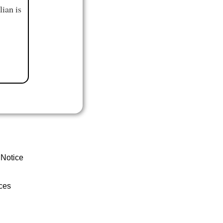
ian is
 Notice
ces