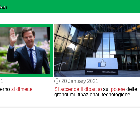
ian
21
20 January 2021
overno
si dimette
Si accende
il dibattito
sul
potere
delle
grandi multinazionali tecnologiche