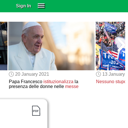
Sign In
SIGN IN
SUBSCRIBE
EDUCATIONAL LICENSES
GIFT CARDS
OTHER LANGUAGES
ABOUT US
ALEXA
20 January 2021
13 January 
ADJUST COLORS
Papa Francesco
istituzionalizza
la
Nessuno stupo
presenza delle donne nelle
messe