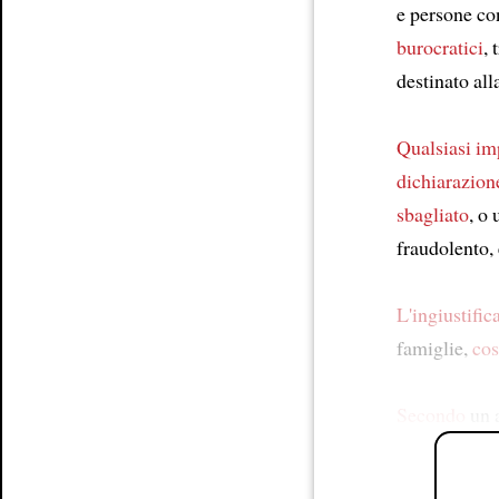
e persone c
burocratici
, 
destinato all
Qualsiasi im
dichiarazione
sbagliato
, o
fraudolento,
L'ingiustific
famiglie,
cos
Secondo
un a