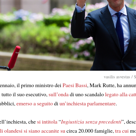
vasilis asvestas /
ennaio, il primo ministro dei
Paesi Bassi
, Mark Rutte, ha annu
 tutto il suo esecutivo,
sull’onda
di uno scandalo
legato alla
cat
bblici,
emerso
a seguito
di
un’inchiesta parlamentare
.
ll’inchiesta, che
si intitola
“
Ingiustizia senza precedenti
”, des
ali olandesi
si siano accanite su
circa 20.000 famiglie,
tra cui
mol