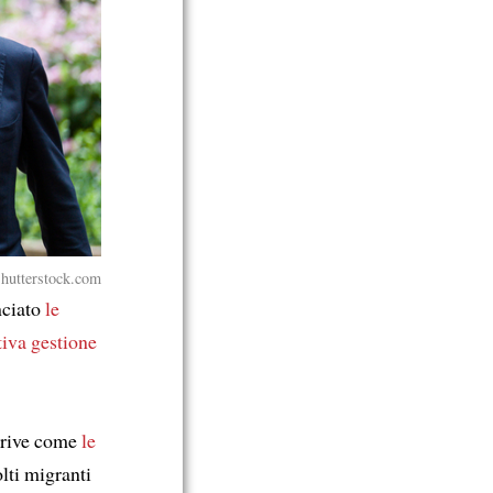
 Shutterstock.com
nciato
le
tiva gestione
crive come
le
ti migranti