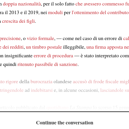
on
doppia nazionalità
, per il solo fatto
che avessero commesso
fu
tra il 2013 e il 2019, nei
moduli
per
l'ottenimento del contributo
a
crescita dei figli
.
precisione
, o
vizio formale
, — come nel caso di un errore di
ca
 dei redditi
,
un timbro postale
illeggibile,
una firma
apposta ne
 un insignificante
errore di procedura
— è stato interpretato co
 e quindi
ritenuto
passibile di sanzione
.
ato rigore
della
burocrazia
olandese
accusò di frode fiscale
migl
tringendole
ad
indebitarsi
e, in alcune occasioni,
lasciandole su
rticolo pubblicato dal
quotidiano
La Stampa
lo scorso 15 gen
Continue the conversation