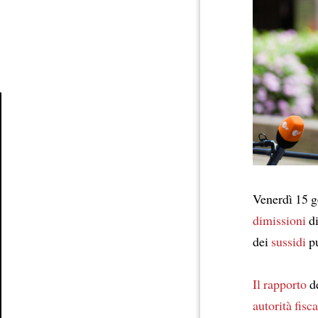
Article
Venerdì 15 g
dimissioni
di
dei
sussidi
pu
Il rapporto
de
autorità fisc