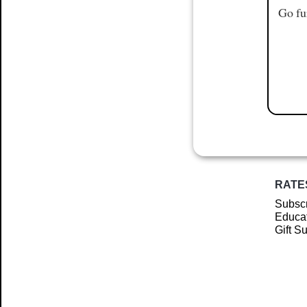
Go fu
RATE
Subscr
Educat
Gift S