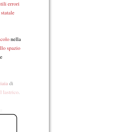
tili errori
 statale
lcolo
nella
llo spazio
me
iaia
di
l lastrico
.
na