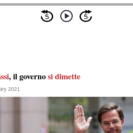
ssi
, il governo
si dimette
ary 2021