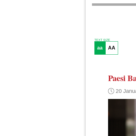
TEXT SIZE
aa
AA
Paesi Ba
20 Janu