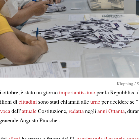
Klopping / 
ottobre, è stato un giorno
importantissimo
per la Repubblica 
ilioni di
cittadini
sono stati chiamati alle
urne
per decidere se 
evoca
dell’
attuale
Costituzione,
redatta
negli
anni Ottanta
, dura
generale Augusto Pinochet.
 dei
cileni
ha votato a favore del Sì,
esprimendo
il proprio cons