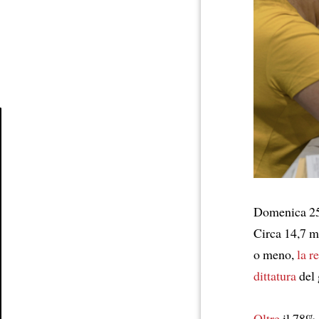
Article
Domenica 25 
Circa 14,7 m
o meno,
la r
dittatura
del 
Oltre
il 78%