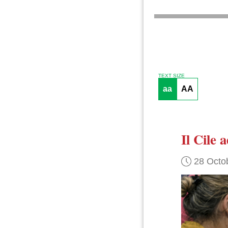
TEXT SIZE
aa
AA
Il Cile
a
28 Octo