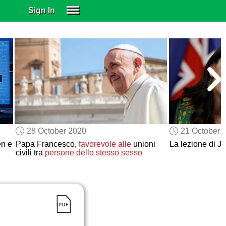
Sign In
SIGN IN
SUBSCRIBE
EDUCATIONAL LICENSES
GIFT CARDS
OTHER LANGUAGES
ABOUT US
ALEXA
28 October 2020
21 October 
ADJUST COLORS
en e
Papa Francesco,
favorevole alle
unioni
La lezione di J
civili tra
persone dello stesso sesso