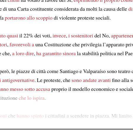
e di una Carta costituente considerata da molti la causa delle
di
 fa
portarono allo scoppio
di violente proteste sociali.
uto
quasi
il 22% dei voti,
invece
,
i sostenitori
del No,
appartenen
tori
,
favorevoli a
una Costituzione che privilegia l’apparato pri
e che,
a loro dire
,
ha garantito sinora
la stabilità politica nel Pae
erò, le piazze di città come Santiago e Valparaíso sono teatro 
i antigovernative
. Le proteste, che
sono andate avanti
fino alla 
anno messo sotto accusa
proprio il modello economico e sociale
tituzione
che lo ispira
.
ioni
che
hanno spinto
i cittadini a scendere in piazza. Mi limito