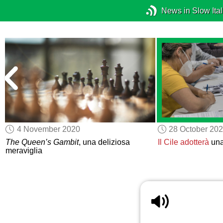
News in Slow Ital
4 November 2020
28 October 20
The Queen’s Gambit
, una deliziosa
Il Cile
adotterà
una
meraviglia