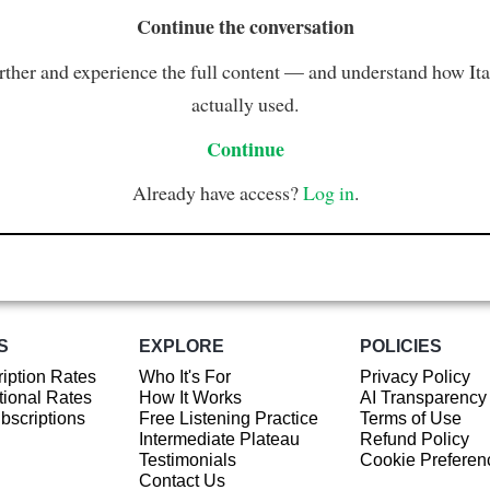
Continue the conversation
rther and experience the full content — and understand how Ital
actually used.
Continue
Already have access?
Log in
.
S
EXPLORE
POLICIES
iption Rates
Who It's For
Privacy Policy
ional Rates
How It Works
AI Transparency
ubscriptions
Free Listening Practice
Terms of Use
Intermediate Plateau
Refund Policy
Testimonials
Cookie Preferen
Contact Us