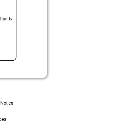
ian is
 Notice
ces