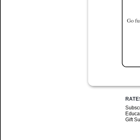
Go fu
RATE
Subscr
Educat
Gift S