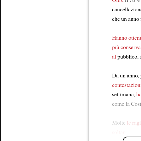
cancellazion
che un anno
Hanno otten
più conserva
al
pubblico, 
Da un anno, p
contestazion
settimana,
h
come la Cos
Molte
le rag
soltan