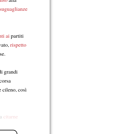
suguaglianze
ti ai
partiti
vato,
rispetto
se.
di grandi
scorsa
 cileno, così
 a
citarne