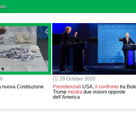
ian
20
28 October 2020
 nuova Costituzione
Presidenziali
USA,
il confronto
tra Bid
Trump
mostra
due visioni opposte
dell’America