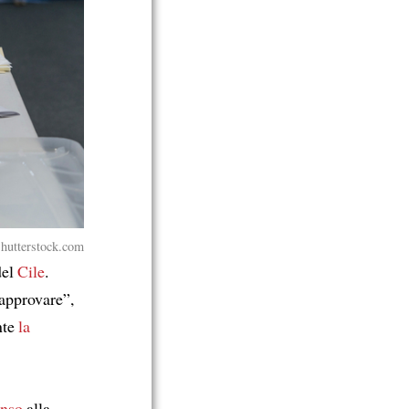
Shutterstock.com
del
Cile
.
“approvare”,
nte
la
enso
alla