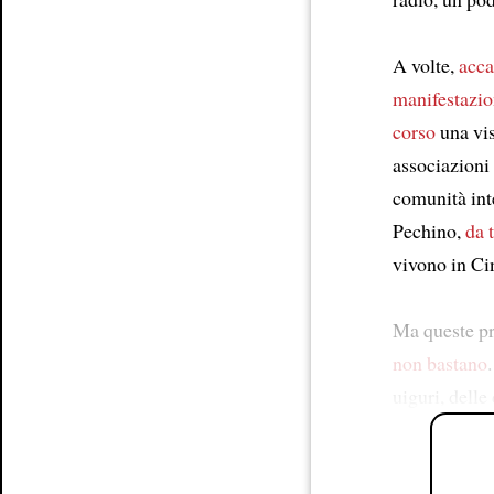
A volte,
acc
manifestazio
corso
una vis
associazioni
comunità int
Pechino,
da 
vivono in Ci
Ma queste pr
non bastano
uiguri, delle