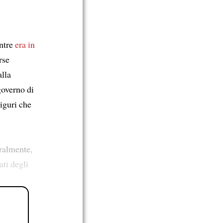
ntre
era in
rse
alla
governo di
iguri che
uralmente,
lati degli