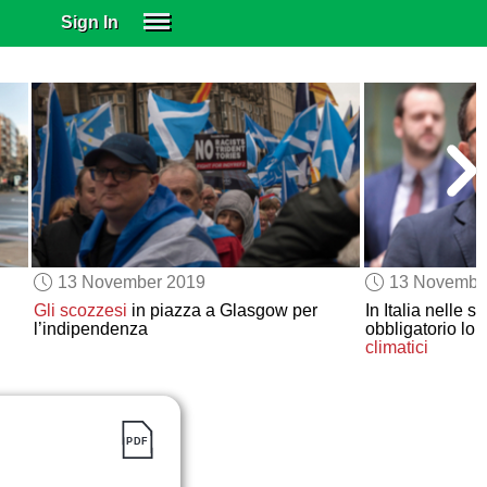
Sign In
SIGN IN
SUBSCRIBE
EDUCATIONAL LICENSES
GIFT CARDS
OTHER LANGUAGES
ABOUT US
ALEXA
13 November 2019
13 Novembe
ADJUST COLORS
Gli scozzesi
in piazza a Glasgow per
In Italia nelle 
l’indipendenza
obbligatorio lo 
climatici