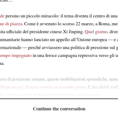
ade
persino un piccolo miracolo: il tema diventa il centro di una
ne di piazza
. Come è avvenuto lo scorso 22 marzo, a Roma, me
ita ufficiale del presidente cinese Xi Jinping.
Quel giorno
, dive
 umanitarie hanno lanciato un appello all’Unione europea — e 
ernazionale — perché avviassero una politica di pressione sul 
tempo impegnato
in una feroce campagna repressiva verso gli u
na.
ese di posizione astratte, queste mobilitazioni sporadiche, nat
.
Dopo un po’
,
il tema scivola in secondo piano
. E dei diritti vio
 discriminazioni e delle violenze fisiche e psicologich
Continue the conversation