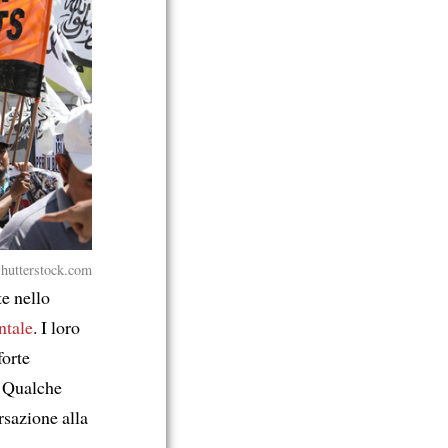
utterstock.com
te nello
ntale
. I loro
forte
i. Qualche
rsazione alla