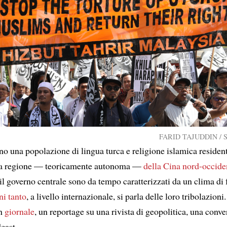
FARID TAJUDDIN / Sh
o una popolazione di lingua turca e religione islamica residen
na regione — teoricamente autonoma —
della Cina nord-occide
il governo centrale sono da tempo caratterizzati da un clima di 
i tanto
, a livello internazionale, si parla delle loro tribolazion
un
giornale
, un reportage su una rivista di geopolitica, una conve
odcast…