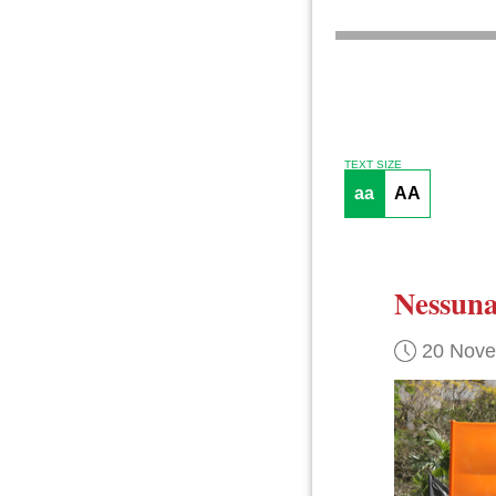
TEXT SIZE
aa
AA
Nessuna
20 Nov