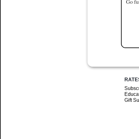
Go fu
RATE
Subscr
Educat
Gift S