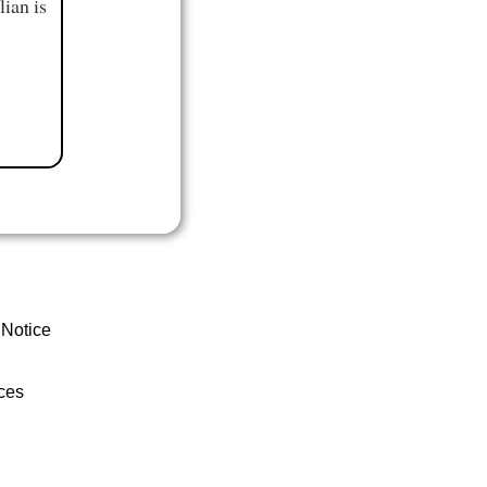
ian is
 Notice
ces