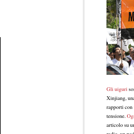
Article
Gli uiguri
son
Xinjiang, u
rapporti con 
tensione.
Ogn
articolo su 
radio, un p