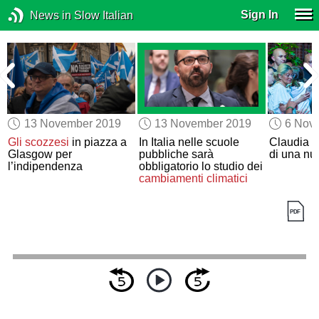
Sign In
News in Slow Italian
13 November 2019
13 November 2019
6 Nov
Gli scozzesi
in piazza a
In Italia nelle scuole
Claudia L
Glasgow per
pubbliche sarà
di una n
l’indipendenza
obbligatorio lo studio dei
cambiamenti climatici