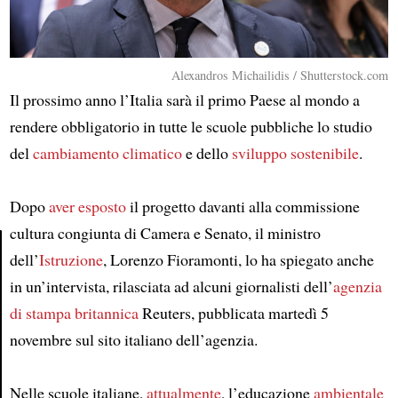
Alexandros Michailidis / Shutterstock.com
Il prossimo anno l’Italia sarà il primo Paese al mondo a
rendere obbligatorio in tutte le scuole pubbliche lo studio
del
cambiamento climatico
e dello
sviluppo sostenibile
.
Dopo
aver esposto
il progetto davanti alla commissione
cultura congiunta di Camera e Senato, il ministro
dell’
Istruzione
, Lorenzo Fioramonti, lo ha spiegato anche
Article
in un’intervista, rilasciata ad alcuni giornalisti dell’
agenzia
di stampa britannica
Reuters, pubblicata martedì 5
novembre sul sito italiano dell’agenzia.
Nelle scuole italiane,
attualmente
, l’educazione
ambientale