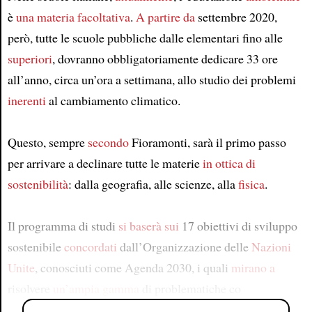
è
una materia facoltativa
.
A partire da
settembre 2020,
però, tutte le scuole pubbliche dalle elementari fino alle
superiori
, dovranno obbligatoriamente dedicare 33 ore
all’anno, circa un’ora a settimana, allo studio dei problemi
inerenti
al cambiamento climatico.
Questo, sempre
secondo
Fioramonti, sarà il primo passo
per arrivare a declinare tutte le materie
in ottica di
sostenibilità
: dalla geografia, alle scienze, alla
fisica
.
Il programma di studi
si baserà sui
17 obiettivi di sviluppo
sostenibile
concordati
dall’Organizzazione delle
Nazioni
Unite
, conosciuti come Agenda 2030, i quali
mirano a
risolvere
un’ampia gamma
di problematiche co