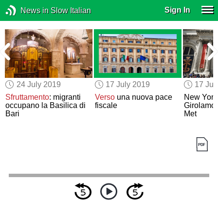
Sign In
News in Slow Italian
24 July 2019
17 July 2019
17 Jul
Sfruttamento
: migranti
Verso
una nuova pace
New York,
occupano la Basilica di
fiscale
Girolamo 
Bari
Met