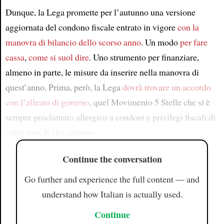
Dunque, la Lega promette per l’autunno una versione
aggiornata del condono fiscale entrato in vigore
con la
manovra di bilancio dello scorso anno
. Un modo
per fare
cassa
,
come si suol dire
. Uno strumento per finanziare,
almeno in parte, le misure da inserire nella manovra di
quest’anno. Prima, però, la Lega
dovrà trovare un accordo
con l’alleato di governo
, quel Movimento 5 Stelle che si è
sempre proclamato allergico a condoni e privilegi fiscali di
vario tipo. E che, almeno
Continue the conversation
Go further and experience the full content — and
understand how Italian is actually used.
Continue