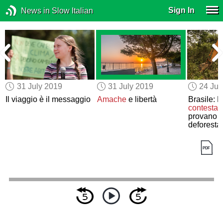
Sign In
News in Slow Italian
31 July 2019
31 July 2019
24 Jul
Il viaggio è il messaggio
Amache
e libertà
Brasile: 
contesta
i
provano l
deforesta
amazzoni