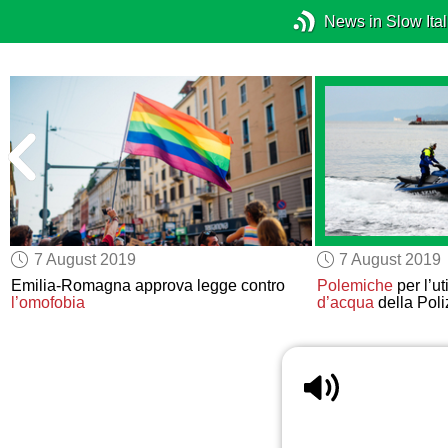
News in Slow Ital
7 August 2019
7 August 2019
Emilia-Romagna approva legge contro
Polemiche
per l’ut
l’omofobia
d’acqua
della Poliz