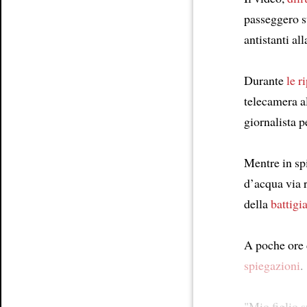
passeggero 
antistanti all
Durante
le r
telecamera a
giornalista 
Mentre in sp
d’acqua via r
della
battigi
A poche ore 
spiegazioni
.
"Mio figlio 