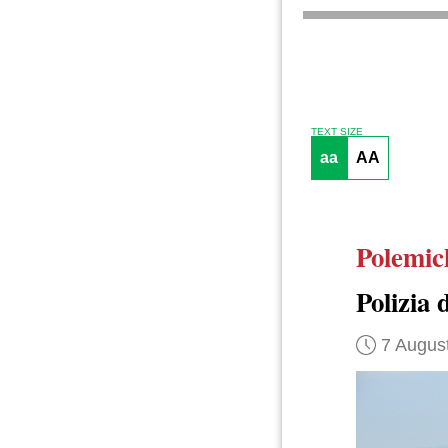
TEXT SIZE
aa
AA
Polemic
Polizia d
7 Augus