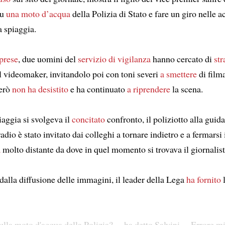
su
una moto d’acqua
della Polizia di Stato e fare un giro nelle 
a spiaggia.
iprese
, due uomini del
servizio di vigilanza
hanno cercato di
str
l videomaker, invitandolo poi con toni severi
a smettere
di filma
però
non ha desistito
e ha continuato
a riprendere
la scena.
iaggia si svolgeva il
concitato
confronto, il poliziotto alla guid
adio è stato invitato dai colleghi a tornare indietro e a fermarsi
a
molto distante da dove in quel momento si trovava il giornalist
dalla diffusione delle immagini, il leader della Lega
ha fornito
l
sulla moto d'acqua della Polizia? —ha detto Salvini— Errore mi