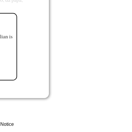
ian is
 Notice