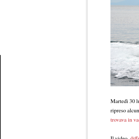
Article
Martedì 30 lu
ripreso alcu
trovava in v
Il video,
diff