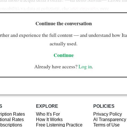
nsabilità va data ai poliziotti, che
anzi
ringrazio
, perc
Continue the conversation
rther and experience the full content — and understand how Ital
actually used.
Continue
Already have access?
Log in
.
S
EXPLORE
POLICIES
iption Rates
Who It's For
Privacy Policy
ional Rates
How It Works
AI Transparency
ubscriptions
Free Listening Practice
Terms of Use