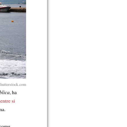
Shutterstock.com
blica
, ha
entre si
ma.
e come