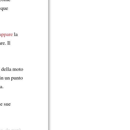
acque
appare
la
re. Il
a della moto
 in un punto
a.
e sue
o, da papà,