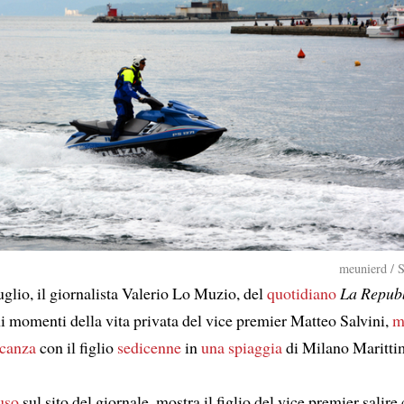
meunierd / 
glio, il giornalista Valerio Lo Muzio, del
quotidiano
La Repub
ni momenti della vita privata del vice premier Matteo Salvini,
m
acanza
con il figlio
sedicenne
in
una spiaggia
di Milano Maritti
uso
sul sito del giornale, mostra il figlio del vice premier salir