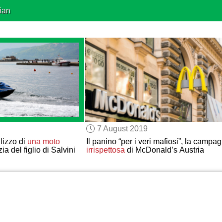
ian
7 August 2019
ilizzo di
una moto
Il panino “per i veri mafiosi”, la campa
ia del figlio di Salvini
irrispettosa
di McDonald’s Austria