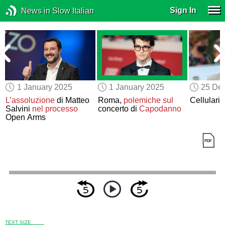
Sign In
News in Slow Italian
1 January 2025
1 January 2025
25 De
L’assoluzione
di Matteo
Roma,
polemiche sul
Cellulari 
Salvini
nel processo
concerto di
Capodanno
Open Arms
TEXT SIZE