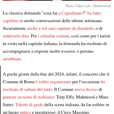
Photo-Video Lab / Shutterstock
La classica domanda "cosa fai
a Capodanno
?"
ha fatto
capolino in
molte conversazioni delle ultime settimane.
Sicuramente
anche a voi sarà capitato di chiederlo
, o di
sentirvelo dire
. Per
i cittadini romani
, così come per i turisti
in visita nella capitale italiana, la domanda ha rischiato di
accompagnarsi a risposte molto evasive, o persino
arrabbiate
.
A pochi giorni dalla fine del 2024, infatti, il concerto che il
Article
Comune di Roma
è solito organizzare
per l’occasione
ha
rischiato di saltare del tutto
. Il Comune
aveva deciso
di
puntare su nomi di richiamo
: Tony Effe, Mahmood e Mara
Sattei.
Talenti di grido
della scena italiana, da far esibire in
un luogo
antico
e prestigioso: il Circo Massimo.