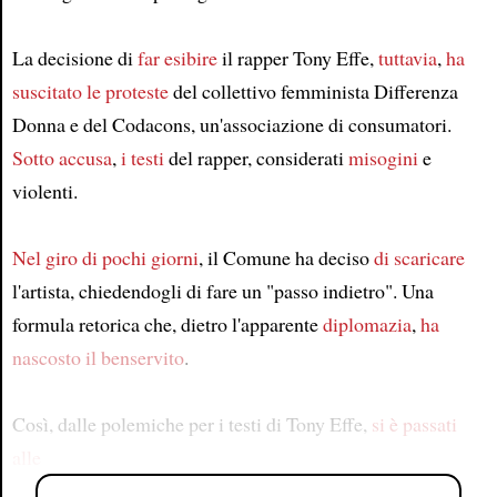
La decisione di
far esibire
il rapper Tony Effe,
tuttavia
,
ha
suscitato le proteste
del collettivo femminista Differenza
Donna e del Codacons, un'associazione di consumatori.
Sotto accusa
,
i testi
del rapper, considerati
misogini
e
violenti.
Nel giro di pochi giorni
, il Comune ha deciso
di scaricare
l'artista, chiedendogli di fare un "passo indietro". Una
formula retorica che, dietro l'apparente
diplomazia
,
ha
nascosto il benservito
.
Così, dalle polemiche per i testi di Tony Effe,
si è passati
alle