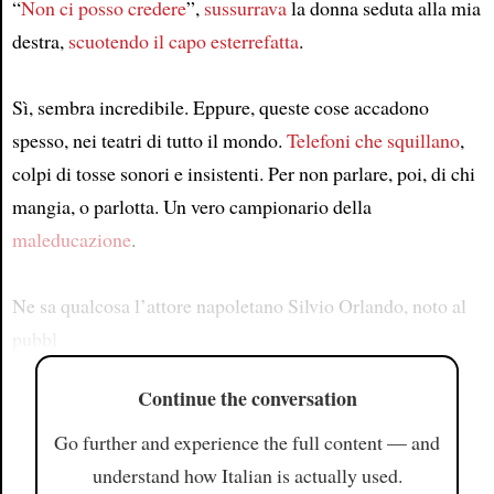
“
Non ci posso credere
”,
sussurrava
la donna seduta alla mia
destra,
scuotendo il capo esterrefatta
.
Sì, sembra incredibile. Eppure, queste cose accadono
spesso, nei teatri di tutto il mondo.
Telefoni che squillano
,
colpi di tosse sonori e insistenti. Per non parlare, poi, di chi
mangia, o parlotta. Un vero campionario della
maleducazione
.
Ne sa qualcosa l’attore napoletano Silvio Orlando, noto al
pubbl
Continue the conversation
Go further and experience the full content — and
understand how Italian is actually used.