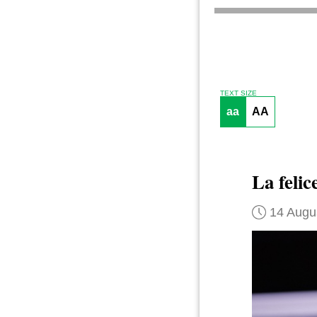
TEXT SIZE
aa
AA
La felic
14 Augu