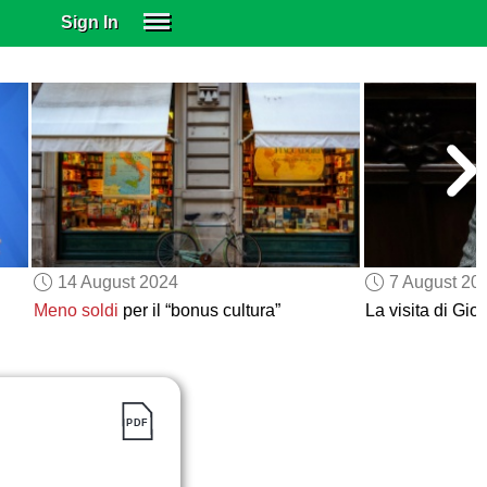
Sign In
SIGN IN
SUBSCRIBE
EDUCATIONAL LICENSES
GIFT CARDS
OTHER LANGUAGES
ABOUT US
ALEXA
14 August 2024
7 August 20
ADJUST COLORS
Meno soldi
per il “bonus cultura”
La visita di Gio