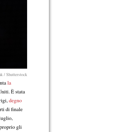
k / Shutterstock
inta
la
Uniti. È stata
rigi,
degno
ti di finale
luglio,
proprio gli