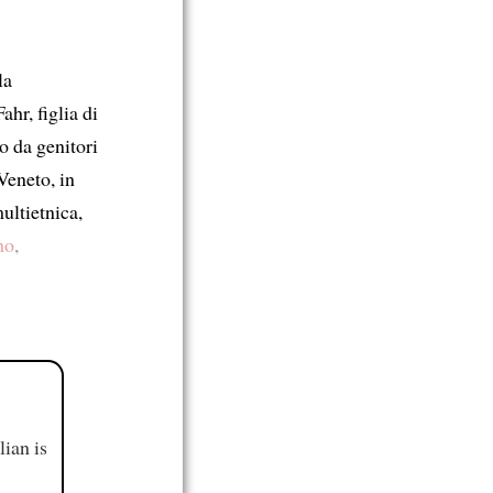
la
ahr, figlia di
o da genitori
Veneto, in
ultietnica,
mo
,
ian is