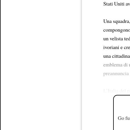
Stati Uniti 
Una squadra,
compongono.
un velista te
ivoriani e cr
una cittadina
emblema di u
preannuncia l
L’Italia del 
Go fu