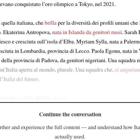
avevano conquistato l’oro olimpico a Tokyo, nel 2021.
 quella italiana, che
brilla
per la diversità dei profili umani che 
 Ekaterina Antropova,
nata in Islanda da genitori russi
. Sarah F
desco e cresciuta sull’isola d’Elba. Myriam Sylla, nata a Palerm
esciuta in Lombardia, provincia di Lecco. Paola Egonu, nata in 
 della provincia di Padova, da genitori nigeriani. Una squadra m
n’Italia aperta al mondo, plurale. Una squadra che,
ci auguria
’Italia del futuro.
presente, a volte, delude.
Gioca
Continue the conversation
rther and experience the full content — and understand how Ital
actually used.