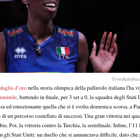
EvrenKalinbaca
daglia d’oro
nella storia olimpica della pallavolo italiana l'ha v
emminile
, battendo in finale, per 3 set a 0, la squadra degli Stati 
esa ed emozionante quella che si è svolta domenica scorsa, a Pa
o
di un percorso costellato di successi. Una gran vittoria nei quar
ia. Poi, la vittoria contro la Turchia, la semifinale. Infine, l’11 
n gli Stati Uniti: un duello che si annunciava difficile, dato che 