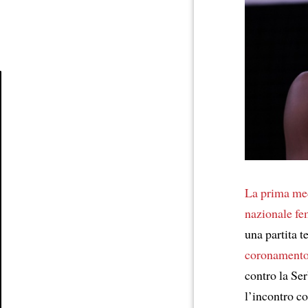
Article
La prima me
nazionale f
una partita t
coronament
contro la Serb
l’incontro co