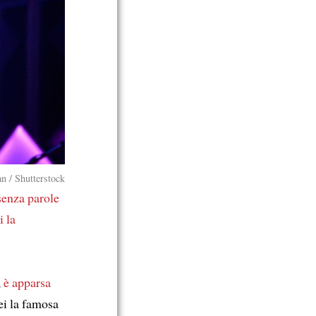
n / Shutterstock
senza parole
i la
,
è apparsa
ei la famosa