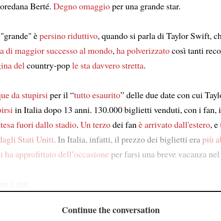
Loredana Berté.
Degno omaggio
per una grande star.
"grande" è
persino riduttivo
, quando si parla di Taylor Swift, c
sta di maggior successo al mondo
,
ha polverizzato
così tanti rec
gina del
country-pop
le sta davvero stretta
.
ue da stupirsi
per il “
tutto esaurito
” delle due date con cui Tay
irsi
in Italia dopo 13 anni. 130.000 biglietti venduti, con i fan, 
ttesa fuori dallo stadio
.
Un terzo
dei fan
è arrivato dall'estero
, e
agli Stati Uniti
. In Italia, infatti, il prezzo dei biglietti era
più a
hi ha approfittato dell’occasione
per farsi una breve vacanza nel
on è stat
Continue the conversation