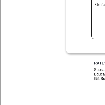
Go fu
RATE
Subscr
Educat
Gift S