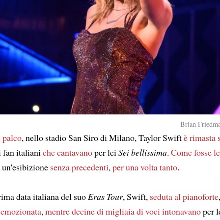
Brian Friedma
l palco
, nello stadio San Siro di Milano, Taylor Swift
è rimasta 
i fan italiani
che cantavano
per lei
Sei bellissima
.
Come fosse le
 un'esibizione
senza precedenti
,
per una volta tanto
.
rima data italiana del suo
Eras Tour
, Swift,
seduta al pianoforte
 emozionata
,
mentre decine di migliaia di voci intonavano
per l