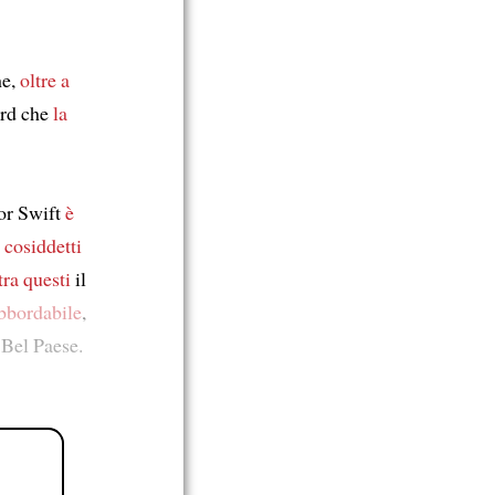
he,
oltre a
ord che
la
lor Swift
è
i
cosiddetti
tra questi
il
bbordabile
,
 Bel Paese.