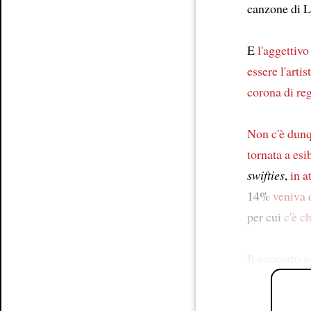
canzone di 
E
l'aggettivo
essere
l'arti
corona di re
Non c'è dunq
tornata a esib
swifties
,
in a
14%
veniva d
per cui
c'è c
Il concerto n