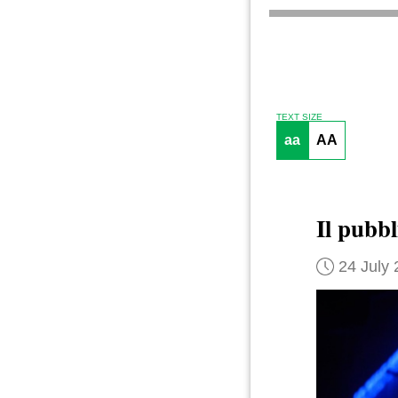
TEXT SIZE
aa
AA
Il pubbl
24 July