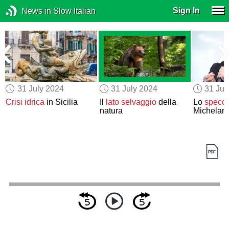
Sign In
News in Slow Italian
31 July 2024
31 July 2024
31 Jul
Crisi idrica
in Sicilia
Il
lato selvaggio
della
Lo
specch
natura
Michelang