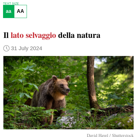
TEXT SIZE
aa
AA
Il
lato selvaggio
della natura
31 July 2024
David Havel / Shutterstock