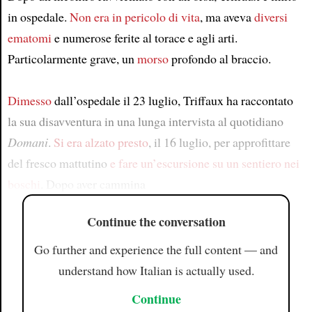
in ospedale.
Non era in pericolo di vita
, ma aveva
diversi
ematomi
e numerose ferite al torace e agli arti.
Particolarmente grave, un
morso
profondo al braccio.
Dimesso
dall’ospedale il 23 luglio, Triffaux ha raccontato
la sua disavventura in una lunga intervista al quotidiano
Domani
.
Si era alzato presto
, il 16 luglio, per approfittare
del fresco mattutino
e fare un’escursione su un sentiero nei
boschi
. Dopo aver cammina
Continue the conversation
Go further and experience the full content — and
understand how Italian is actually used.
Continue