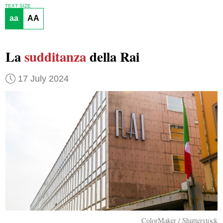
TEXT SIZE
aa
AA
La
sudditanza
della Rai
17 July 2024
ColorMaker / Shutterstock