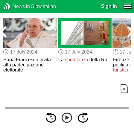
Sign In
News in Slow Italian
17 July 2024
17 July 2024
17 Jul
Papa Francesco invita
La
sudditanza
della Rai
Firenze, s
alla partecipazione
politica s
elettorale
turistici