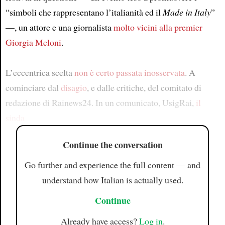
“simboli che rappresentano l’italianità ed il
Made in Italy
”
—, un attore e una giornalista
molto vicini alla premier
Giorgia Meloni
.
L’eccentrica scelta
non è certo passata inosservata
. A
cominciare dal
disagio
, e dalle critiche, del comitato di
redazione di Rainews24. In un comunicato, UsigRai,
il
sinda
Continue the conversation
Go further and experience the full content — and
understand how Italian is actually used.
Continue
Already have access?
Log in
.