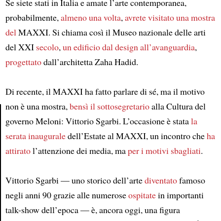
Se siete stati in Italia e amate l’arte contemporanea,
probabilmente,
almeno una volta
,
avrete visitato
una mostra
del
MAXXI. Si chiama così il Museo nazionale delle arti
del XXI
secolo
,
un edificio dal design all’avanguardia
,
progettato
dall’architetta Zaha Hadid.
Di recente, il MAXXI ha fatto parlare di sé, ma il motivo
non è una mostra,
bensì
il sottosegretario
alla Cultura del
governo Meloni: Vittorio Sgarbi. L’occasione è stata
la
Article
serata inaugurale
dell’Estate al MAXXI, un incontro che
ha
attirato
l’attenzione dei media, ma
per i motivi sbagliati
.
Vittorio Sgarbi — uno storico dell’arte
diventato
famoso
negli anni 90 grazie alle numerose
ospitate
in importanti
talk-show dell’epoca — è, ancora oggi, una figura