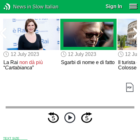
Sign In
News in Slow Italian
12 July 2023
12 July 2023
12 Jul
La Rai
non dà più
Sgarbi di nome e di fatto
Il turista 
“
Cartabianca
”
Colosseo
TEXT SIZE