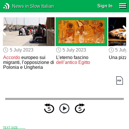
Sign In
News in Slow Italian
5 July 2023
5 July 2023
5 July
Accordo
europeo sui
L’eterno fascino
Una pizz
migranti, l’opposizione di
dell’antico Egitto
Polonia e Ungheria
TEXT SIZE