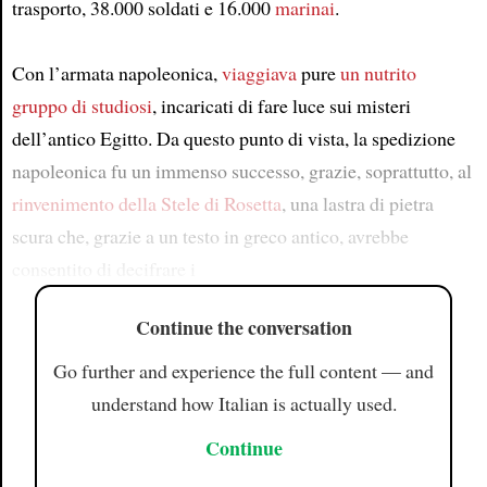
trasporto, 38.000 soldati e 16.000
marinai
.
Con l’armata napoleonica,
viaggiava
pure
un nutrito
gruppo di studiosi
, incaricati di fare luce sui misteri
dell’antico Egitto. Da questo punto di vista, la spedizione
napoleonica fu un immenso successo, grazie, soprattutto, al
rinvenimento
della Stele di Rosetta
, una lastra di pietra
scura che, grazie a un testo in greco antico, avrebbe
consentito di decifrare i
Continue the conversation
Go further and experience the full content — and
understand how Italian is actually used.
Continue