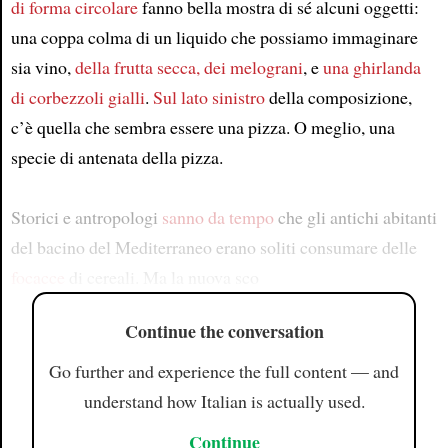
di forma circolare
fanno bella mostra di sé alcuni oggetti:
una coppa colma di un liquido che possiamo immaginare
sia vino,
della frutta secca, dei melograni
, e
una ghirlanda
di corbezzoli gialli
.
Sul lato sinistro
della composizione,
c’è quella che sembra essere una pizza. O meglio, una
specie di antenata della pizza.
Storici e antropologi
sanno da tempo
che gli antichi abitanti
del bacino del Mediterraneo erano soliti consumare delle
focacce
di cereali. Ma la nuova sco
Continue the conversation
Go further and experience the full content — and
understand how Italian is actually used.
Continue