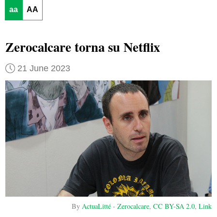
aa
AA
Zerocalcare torna su Netflix
21 June 2023
By
ActuaLitté
-
Zerocalcare
,
CC BY-SA 2.0
,
Link