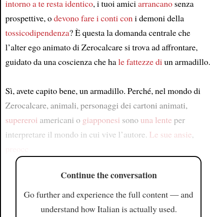
intorno a te
resta identico
, i tuoi amici
arrancano
senza
prospettive, o
devono fare i conti con
i demoni della
tossicodipendenza
? È questa la domanda centrale che
l’alter ego animato di Zerocalcare si trova ad affrontare,
guidato da una coscienza che ha
le fattezze di
un armadillo.
Sì, avete capito bene, un armadillo. Perché, nel mondo di
Zerocalcare, animali, personaggi dei cartoni animati,
supereroi
americani o
giapponesi
sono
una lente
per
interpretare il mondo in cui vive l’autore.
Le sue ansie
,
preocc
Continue the conversation
Go further and experience the full content — and
understand how Italian is actually used.