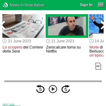
Sign In
News in Slow Italian
21 June 2023
21 June 2023
14 Ju
l
Lo sciopero
del
Corriere
Zerocalcare torna su
Morte
di S
della Sera
Netflix
Berluscon
un’epoca
TEXT SIZE