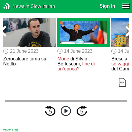
Sign In
News in Slow Italian
21 June 2023
14 June 2023
14 Ju
Zerocalcare torna su
Morte
di Silvio
Brescia,
Netflix
Berlusconi,
fine di
selvaggia
un’epoca
?
del Carm
TEXT SIZE