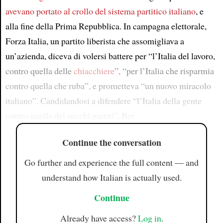
avevano portato al crollo del sistema partitico italiano
, e
alla fine della Prima Repubblica. In campagna elettorale,
Forza Italia, un partito liberista che assomigliava a
un’azienda, diceva di volersi battere per “l’Italia del lavoro,
contro quella delle
chiacchiere
”, “per l’Italia che risparmia
contro quella che ruba”, e prometteva “un nuovo miracolo
italiano”. Candidandosi a difendere “l’Italia della gente
contro quella dei vecchi partiti”, Ber
Continue the conversation
Go further and experience the full content — and
understand how Italian is actually used.
Continue
Already have access?
Log in
.