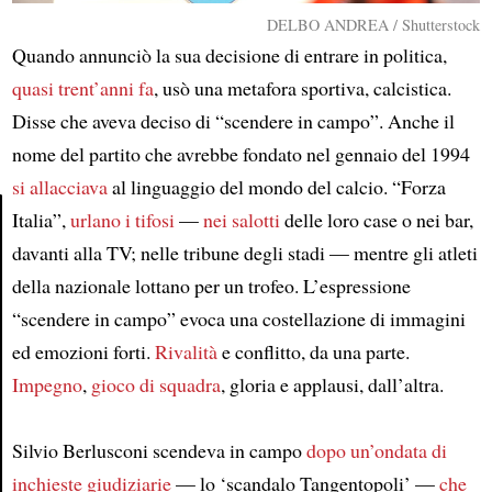
DELBO ANDREA / Shutterstock
Quando annunciò la sua decisione di entrare in politica,
quasi trent’anni fa
, usò una metafora sportiva, calcistica.
Disse che aveva deciso di “scendere in campo”. Anche il
nome del partito che avrebbe fondato nel gennaio del 1994
si allacciava
al linguaggio del mondo del calcio. “Forza
Italia”,
urlano
i tifosi
—
nei salotti
delle loro case o nei bar,
davanti alla TV; nelle tribune degli stadi — mentre gli atleti
Article
della nazionale lottano per un trofeo. L’espressione
“scendere in campo” evoca una costellazione di immagini
ed emozioni forti.
Rivalità
e conflitto, da una parte.
Impegno
,
gioco di squadra
, gloria e applausi, dall’altra.
Silvio Berlusconi scendeva in campo
dopo un’ondata di
inchieste giudiziarie
— lo ‘scandalo Tangentopoli’ —
che