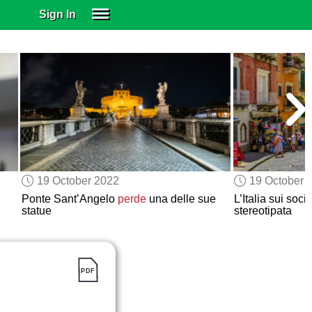
Sign In
SIGN IN
SUBSCRIBE
EDUCATIONAL LICENSES
GIFT CARDS
OTHER LANGUAGES
ABOUT US
ALEXA
19 October 2022
19 October 
ADJUST COLORS
Ponte Sant’Angelo
perde
una delle sue
L’Italia sui soci
statue
stereotipata