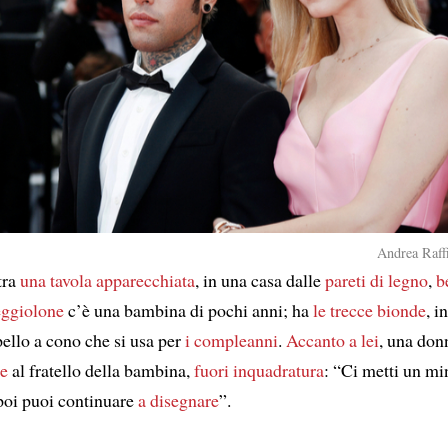
Andrea Raffi
tra
una tavola apparecchiata
, in una casa dalle
pareti di legno
,
b
eggiolone
c’è una bambina di pochi anni; ha
le trecce bionde
, i
pello a cono che si usa per
i compleanni
.
Accanto a lei
, una don
ge
al fratello della bambina,
fuori inquadratura
: “Ci metti un m
poi puoi continuare
a disegnare
”.