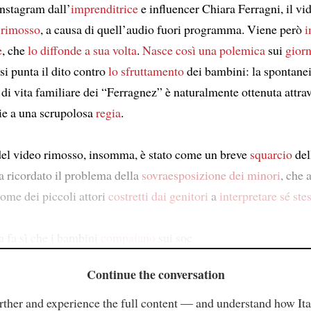
nstagram dall’
imprenditrice
e influencer Chiara Ferragni, il v
 rimosso
, a causa di quell’audio fuori programma. Viene però
i
e
, che
lo diffonde a sua volta
.
Nasce così
una polemica
sui
giorn
, si punta il dito contro
lo sfruttamento
dei bambini: la spontane
 di vita familiare dei “Ferragnez” è naturalmente ottenuta attra
zie a una scrupolosa
regia
.
del video rimosso, insomma, è stato come un breve
squarcio
del
ha ricordato il problema della
sovraesposizione dei minori
, che a
come dei piccoli attori
costretti dai genitori
a
interpretare sé stes
a fa sì che i bambini
compaiano
sui soc
Continue the conversation
rther and experience the full content — and understand how Ital