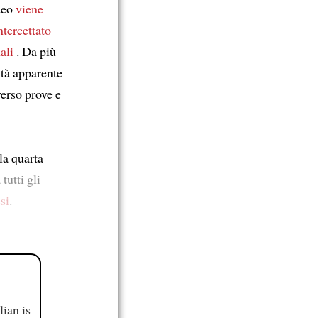
ideo
viene
ntercettato
ali
. Da più
ità apparente
verso prove e
la quarta
 tutti gli
si
.
ian is