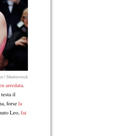
n / Shutterstock
en arredata
.
n testa il
na, forse
la
inuto Leo,
fai