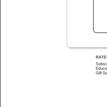
RATE
Subscr
Educat
Gift S