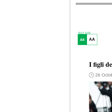
TEXT SIZE
aa
AA
I figli d
26 Octo