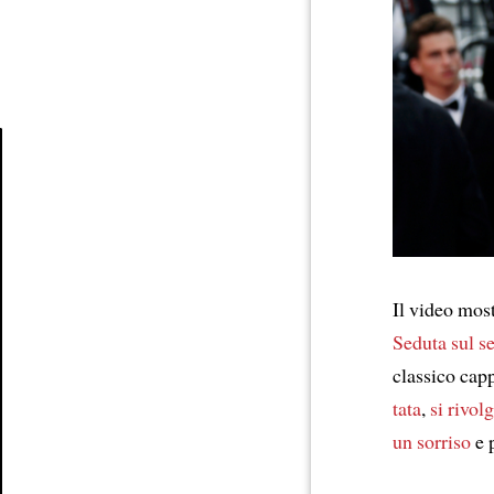
Article
Il video mos
Seduta sul s
classico cap
tata
,
si rivol
un sorriso
e 