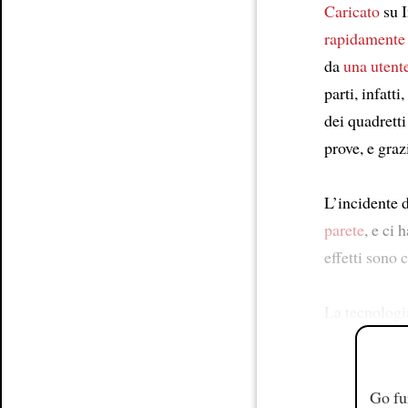
Caricato
su I
rapidamente
da
una utent
parti, infatti
dei quadretti
prove, e gra
L’incidente 
parete
, e ci 
effetti sono 
La tecnologi
Go fu