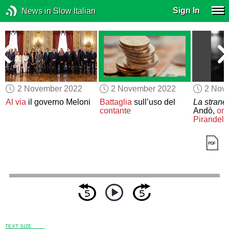
Sign In
News in Slow Italian
2 November 2022
2 November 2022
2 Nov
k
Al via
il governo Meloni
Battaglia
sull’uso del
La strane
contante
Andò,
om
Pirandell
TEXT SIZE