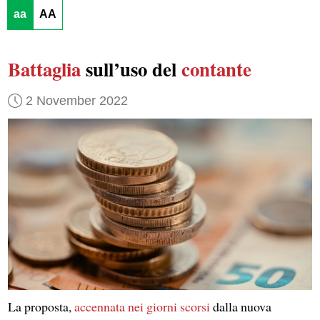
aa
AA
Battaglia
sull’uso del
contante
2 November 2022
La proposta,
accennata nei giorni scorsi
dalla nuova