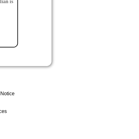
ian is
 Notice
ces