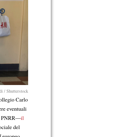
i / Shutterstock
llegio Carlo
ere eventuali
PNRR—
il
ciale del
d
europeo,