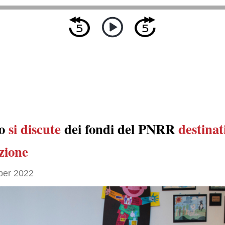
no
si discute
dei fondi del PNRR
destinat
uzione
ber 2022