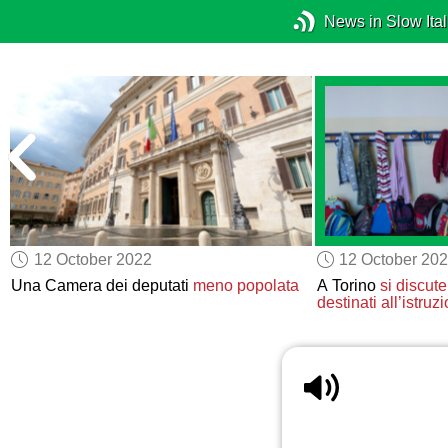
News in Slow Ital
12 October 2022
12 October 20
Una Camera dei deputati
meno popolata
A Torino
si discute
destinati all’istruz