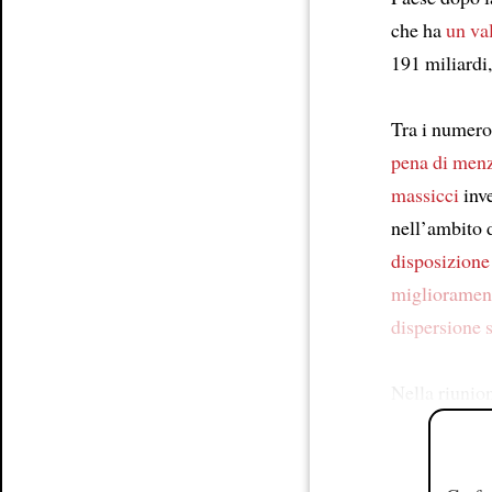
che ha
un va
191 miliardi
Tra i numero
pena di men
massicci
inve
nell’ambito d
disposizione
miglioramen
dispersione 
Nella riunion