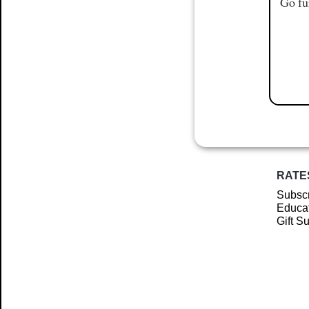
Go fu
RATE
Subscr
Educat
Gift S