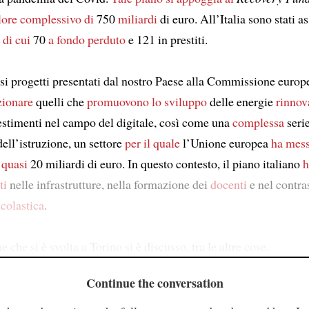
lore complessivo di
750
miliardi
di euro. All’Italia sono stati a
,
di cui
70
a fondo perduto
e 121 in prestiti.
si progetti presentati dal nostro Paese alla Commissione europ
zionare
quelli che
promuovono
lo sviluppo
delle energie
rinnov
stimenti nel campo del digitale, così come una
complessa
serie
ell’istruzione, un settore
per il quale
l’Unione europea
ha mess
quasi
20 miliardi di euro. In questo contesto, il piano italiano
h
ti
nelle infrastrutture, nella formazione dei
docenti
e nel contras
scolastica
.
e che si è svolta a Torino si è discusso, tra le altre cose,
Continue the conversation