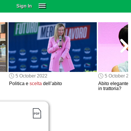
Sign In
SIGN IN
SUBSCRIBE
EDUCATIONAL LICENSES
GIFT CARDS
OTHER LANGUAGES
ABOUT US
ALEXA
5 October 2022
5 October 2
ADJUST COLORS
Politica e
scelta
dell’abito
Abito elegante
in trattoria?