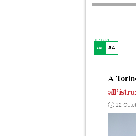
TEXT SIZE
aa
AA
A Tori
all’istr
12 Octo