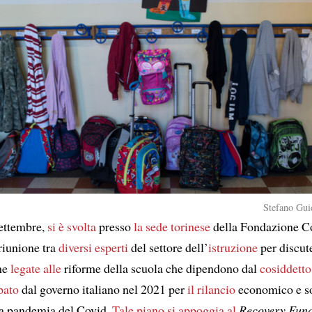
Stefano Guid
ettembre,
si è svolta
presso
la sede torinese
della Fondazione Co
riunione tra
diversi esperti
del settore dell’
istruzione
per discut
he
legate alle
riforme della scuola che dipendono dal
cosiddetto
pato
dal governo italiano nel 2021 per
il rilancio
economico e so
a pandemia del Covid.
Tale piano
si appoggia al
Recovery Fun