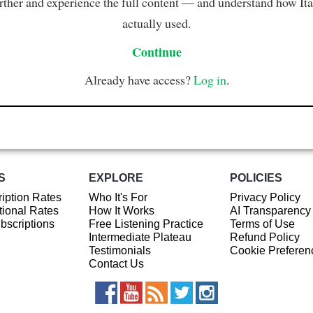
rther and experience the full content — and understand how Ital
actually used.
Continue
Already have access?
Log in
.
S
EXPLORE
POLICIES
iption Rates
Who It's For
Privacy Policy
ional Rates
How It Works
AI Transparency
ubscriptions
Free Listening Practice
Terms of Use
Intermediate Plateau
Refund Policy
Testimonials
Cookie Preferen
Contact Us