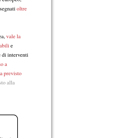
ssegnati
oltre
ea,
vale la
abili
e
 di interventi
o a
a previsto
to alla