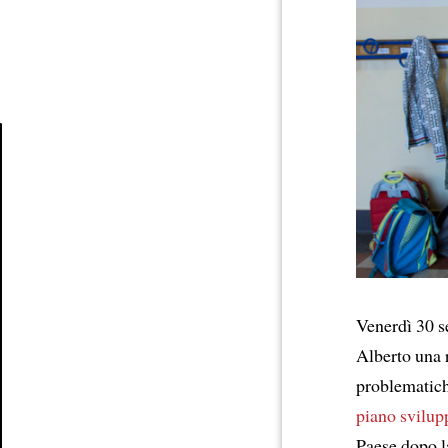
Article
Venerdì 30 s
Alberto una 
problematic
piano
svilup
Paese dopo l