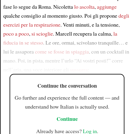
fase lo segue da Roma. Nicoletta
lo ascolta
,
aggiunge
qualche consiglio al momento giusto. Poi gli propone
degli
esercizi per la respirazione
. Venti minuti, e la tensione,
poco a poco
,
si scioglie
. Marcell recupera la calma,
la
fiducia in se stesso
. Le ore, ormai, scivolano tranquille… e
lui le assapora
come se fosse in spiaggia
, con un cocktail in
mano. Poi, in pista, mentre l’urlo “Ai vostri posti!” corre
nell’aria, una voce interiore gli
sussurra
:
Continue the conversation
Go further and experience the full content — and
understand how Italian is actually used.
Continue
Already have access?
Log in
.