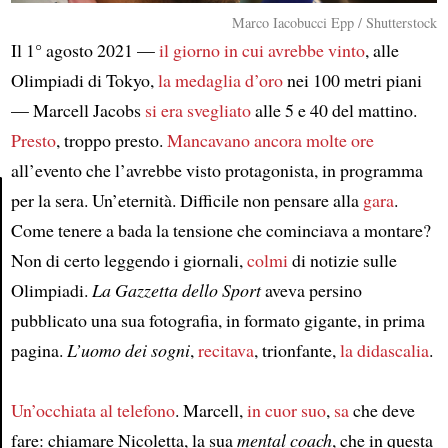
Marco Iacobucci Epp / Shutterstock
Il 1° agosto 2021 —
il giorno in cui avrebbe vinto
, alle
Olimpiadi di Tokyo,
la medaglia d’oro
nei 100 metri piani
— Marcell Jacobs
si era svegliato
alle 5 e 40 del mattino.
Presto
, troppo presto.
Mancavano ancora molte ore
all’evento che l’avrebbe visto protagonista, in programma
per la sera. Un’eternità. Difficile non pensare alla
gara
.
Come tenere a bada la tensione che cominciava a montare?
Article
Non di certo leggendo i giornali,
colmi
di notizie sulle
Olimpiadi.
La Gazzetta dello Sport
aveva persino
pubblicato una sua fotografia, in formato gigante, in prima
pagina.
L’uomo dei sogni
,
recitava
, trionfante,
la didascalia
.
Un’occhiata al telefono
. Marcell,
in cuor suo
,
sa
che deve
fare: chiamare Nicoletta, la sua
mental coach
, che in questa