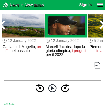
Sign In
News in Slow Italian
12 January 2022
12 January 2022
5 Janu
n
Galliano di Mugello,
un
Marcell Jacobs: dopo la
‘Piemonte
tuffo
nel passato
gloria olimpica,
i progetti
crisi in ar
per il 2022
TEXT SIZE