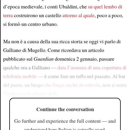
d’epoca medievale, i conti Ubaldini, che
su quel lembo di
terra
costruirono un castello
attorno al quale
, poco a poco,
si formò un centro urbano.
Ma non è a causa della sua ricca storia se oggi vi parlo di
Galliano di Mugello. Come ricordava un articolo
pubblicato sul
Guardian
domenica 2 gennaio, passare
qualche ora a Galliano —
data l’assenza di una copertura di
telefonia mobile
— è come fare un tuffo nel passato. Al bar
del paese, un luogo
che funge anche da edicola
, non si sente
l’indiscreto borbottio delle
Continue the conversation
Go further and experience the full content — and
understand how Italian is actually used.