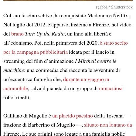
rgabba / Shutterstock
Col suo fascino schivo, ha conquistato Madonna e Netflix.
Nel luglio del 2012, è apparso, insieme a Firenze, nel video
del
brano
Turn Up the Radio
, un inno alla libertà e
all’edonismo. Poi, nella primavera del 2020,
è stato scelto
per la campagna pubblicitaria
ideata per il lancio in
streaming del film d’animazione
I Mitchell contro le
macchine
: una commedia che racconta le avventure di
un’eccentrica famiglia che,
durante un viaggio in
Article
automobile
, salva il pianeta da un gruppo di
minacciosi
robot ribelli.
Galliano di Mugello è
un placido paesino
della Toscana —
frazione di Barberino di Mugello —,
situato
non lontano da
Firenze. Le sue origini sono legate a una famiglia nobile