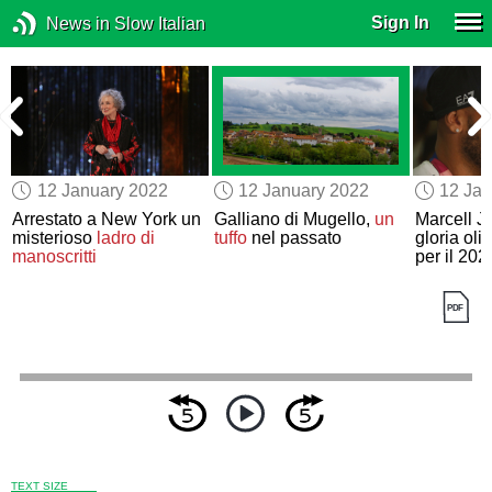
Sign In
News in Slow Italian
12 January 2022
12 January 2022
12 Jan
a
Arrestato a New York un
Galliano di Mugello,
un
Marcell J
misterioso
ladro di
tuffo
nel passato
gloria oli
manoscritti
per il 202
TEXT SIZE