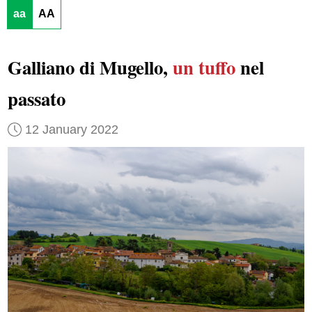
aa
AA
Galliano di Mugello,
un tuffo
nel
passato
12 January 2022