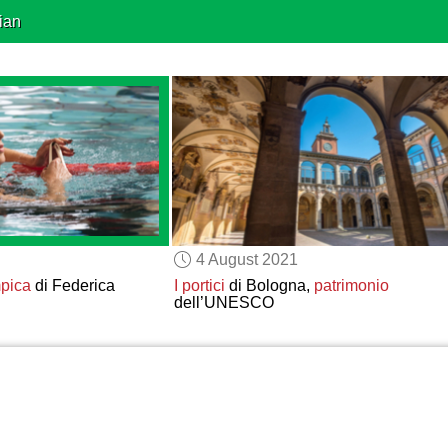
ian
4 August 2021
mpica
di Federica
I portici
di Bologna,
patrimonio
dell’UNESCO