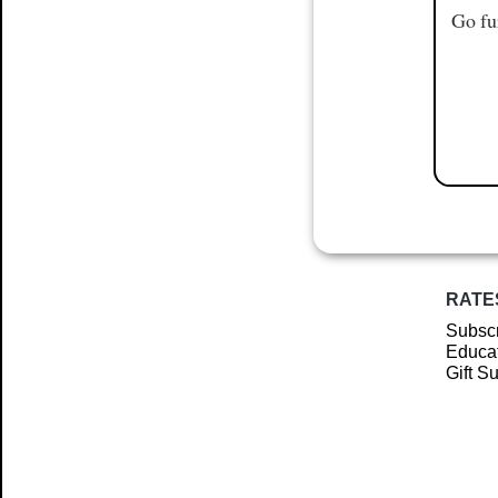
Go fu
RATE
Subscr
Educat
Gift S