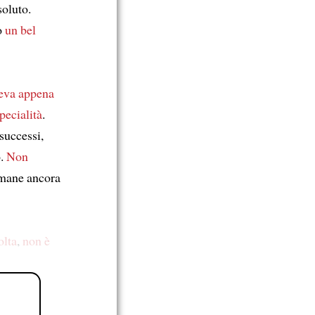
soluto.
to
un bel
eva appena
specialità
.
successi,
o.
Non
rimane ancora
olta
,
non è