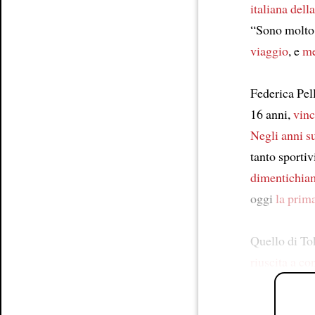
italiana della
“Sono molt
viaggio
, e
me
Federica Pel
16 anni,
vin
Negli anni s
tanto sporti
dimentichia
oggi
la prim
Quello di To
riuscita a
con