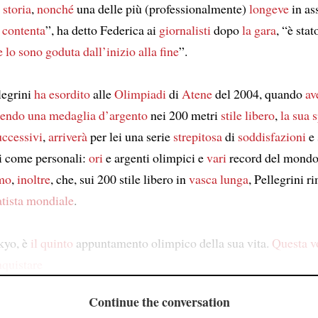
 storia
,
nonché
una delle più (professionalmente)
longeve
in as
o
contenta
”, ha detto Federica ai
giornalisti
dopo
la gara
, “è sta
 lo sono goduta
dall’inizio alla fine
”.
legrini
ha esordito
alle
Olimpiadi
di
Atene
del 2004, quando
av
cendo
una medaglia d’argento
nei 200 metri
stile libero
,
la sua 
uccessivi
,
arriverà
per lei una serie
strepitosa
di
soddisfazioni
e 
vi come personali:
ori
e argenti olimpici e
vari
record del mond
mo
,
inoltre
, che, sui 200 stile libero in
vasca lunga
, Pellegrini 
atista mondiale
.
kyo, è
il quinto
appuntamento olimpico della sua vita.
Questa v
quistare
Continue the conversation