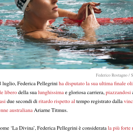
Federico Rostagno / 
 luglio, Federica Pellegrini
ha disputato la sua ultima finale o
le libero
della sua
lunghissima
e gloriosa carriera,
piazzandosi
asi
due secondi di
ritardo
rispetto al
tempo registrato dalla
vinc
enne australiana
Ariarne Titmus.
come ‘La Divina’, Federica Pellegrini è considerata
la più forte