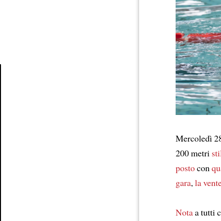
Article
Mercoledì 28
200 metri
sti
posto
con
qu
gara
,
la vent
Nota
a tutti 