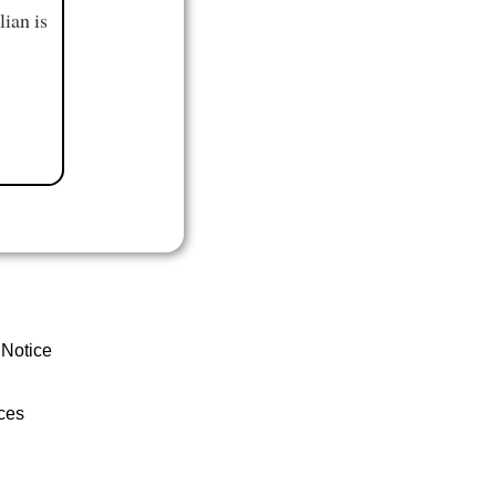
ian is
 Notice
ces