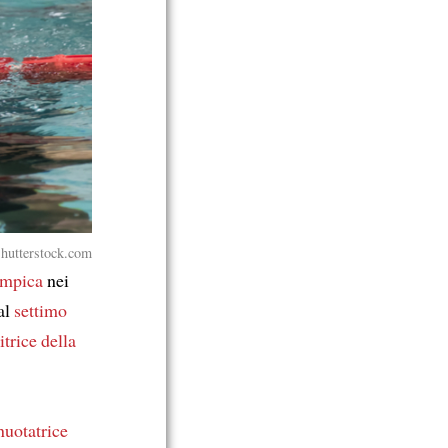
Shutterstock.com
limpica
nei
al
settimo
itrice della
 nuotatrice