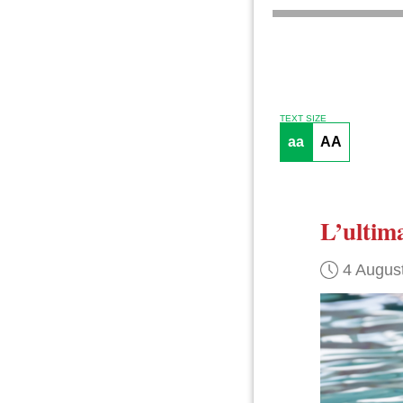
TEXT SIZE
aa
AA
L’ultima
4 Augus