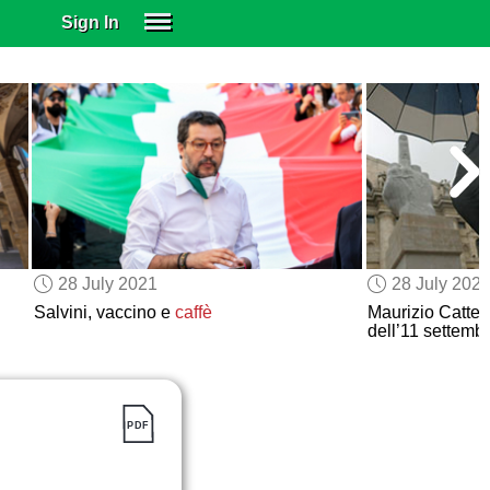
Sign In
SIGN IN
SUBSCRIBE
EDUCATIONAL LICENSES
GIFT CARDS
OTHER LANGUAGES
ABOUT US
ALEXA
28 July 2021
28 July 202
ADJUST COLORS
Salvini, vaccino e
caffè
Maurizio Cattela
dell’11 settemb