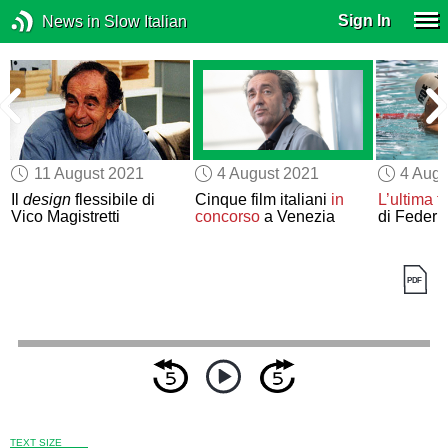
Sign In
News in Slow Italian
11 August 2021
4 August 2021
4 Augu
Il
design
flessibile di
Cinque film italiani
in
L’ultima f
Vico Magistretti
concorso
a Venezia
di Federic
TEXT SIZE