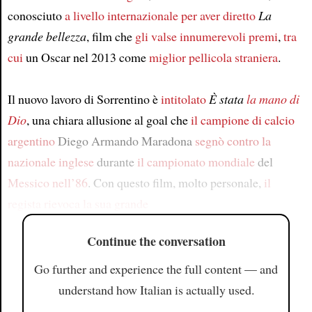
conosciuto
a livello internazionale
per aver diretto
La
grande bellezza
, film che
gli valse innumerevoli premi
,
tra
cui
un Oscar nel 2013 come
miglior pellicola straniera
.
Il nuovo lavoro di Sorrentino è
intitolato
È stata
la mano di
Dio
, una chiara allusione al goal che
il campione di calcio
argentino
Diego Armando Maradona
segnò contro
la
nazionale inglese
durante
il campionato mondiale
del
Messico
nell’86
. Con questo film, molto personale,
il
regista
rievoca
la sua grande
Continue the conversation
Go further and experience the full content — and
understand how Italian is actually used.