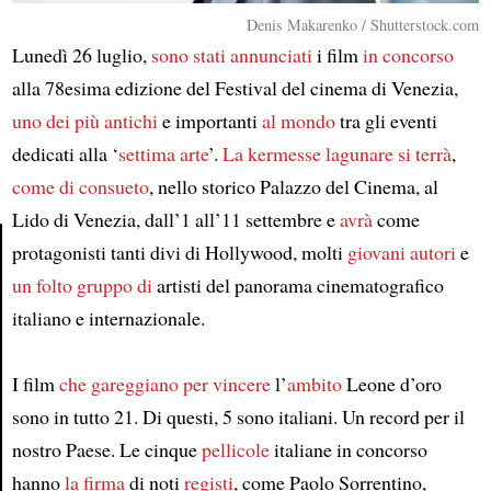
Denis Makarenko / Shutterstock.com
Lunedì 26 luglio,
sono stati annunciati
i film
in concorso
alla 78esima edizione del Festival del cinema di Venezia,
uno dei più antichi
e importanti
al mondo
tra gli eventi
dedicati alla ‘
settima arte
’.
La kermesse lagunare
si terrà
,
come di consueto
, nello storico Palazzo del Cinema, al
Lido di Venezia, dall’1 all’11 settembre e
avrà
come
protagonisti tanti divi di Hollywood, molti
giovani autori
e
un folto gruppo di
artisti del panorama cinematografico
Article
italiano e internazionale.
I film
che gareggiano per vincere
l’
ambito
Leone d’oro
sono in tutto 21. Di questi, 5 sono italiani. Un record per il
nostro Paese. Le cinque
pellicole
italiane in concorso
hanno
la firma
di noti
registi
, come Paolo Sorrentino,