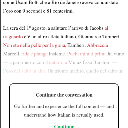
come Usain Bolt, che a Rio de Janeiro aveva conquistato
l’oro con 9 secondi e 81 centesimi.
La sera del 1º agosto, a salutare l’arrivo di Jacobs
al
traguardo
c’è un altro atleta italiano, Gianmarco Tamberi.
Non sta nella pelle per la gioia
, Tamberi.
Abbraccia
Marcell,
ride e piange
insieme.
Pochi minuti prima
ha vinto
— a pari merito con
il qatariota
Mutaz Essa Barshim —
l’oro
nel salto in alto
. Un trionfo inedito, quello nel salto in
al
Continue the conversation
Go further and experience the full content — and
understand how Italian is actually used.
Continue