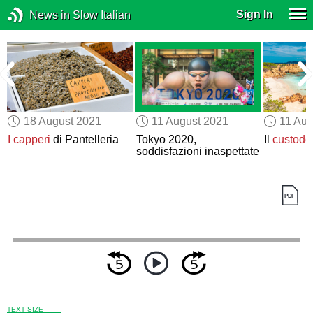
Sign In
News in Slow Italian
18 August 2021
11 August 2021
11 Aug
I capperi
di Pantelleria
Tokyo 2020,
Il
custode
soddisfazioni inaspettate
TEXT SIZE