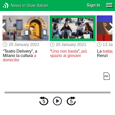
Sign In
News in Slow Italian
20 January 2021
20 January 2021
13 Jan
“Teatro Delivery”, a
“
Uno non basta
”,
più
La
battagl
Milano la cultura
a
spazio
ai giovani
Renzi
domicilio