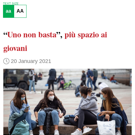
TEXT SIZE
aa
AA
“
Uno non basta
”,
più spazio
ai
giovani
20 January 2021