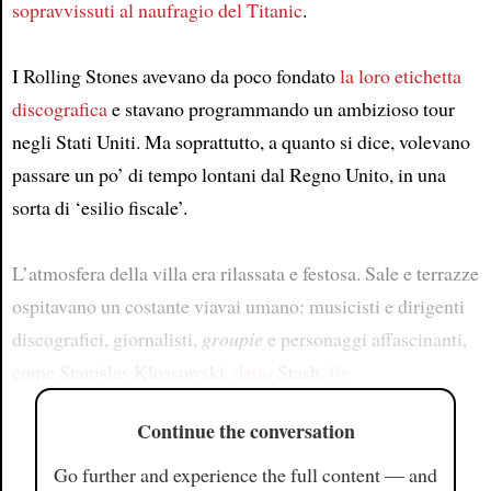
sopravvissuti al naufragio del Titanic
.
I Rolling Stones avevano da poco fondato
la loro etichetta
discografica
e stavano programmando un ambizioso tour
negli Stati Uniti. Ma soprattutto, a quanto si dice, volevano
passare un po’ di tempo lontani dal Regno Unito, in una
sorta di ‘esilio fiscale’.
L’atmosfera della villa era rilassata e festosa. Sale e terrazze
ospitavano un costante viavai umano: musicisti e dirigenti
discografici, giornalisti,
groupie
e personaggi affascinanti,
come Stanislas Klossowski,
detto
Stash,
fig
Continue the conversation
Go further and experience the full content — and