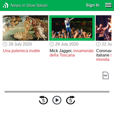
Sign In
News in Slow Italian
29 July 2020
29 July 2020
22 Jul
Una polemica inutile
Mick Jagger,
innamorato
Coronaviru
della Toscana
italiane
s
movida