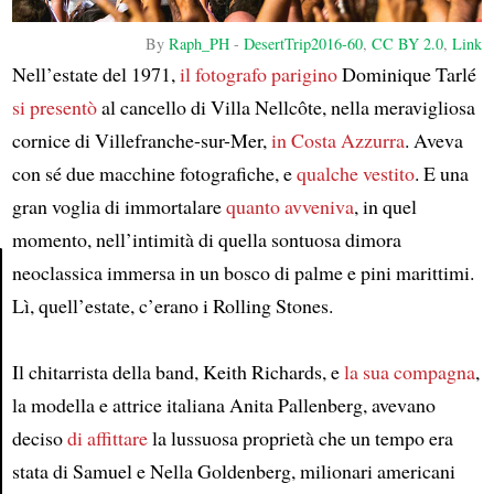
By
Raph_PH
-
DesertTrip2016-60
,
CC BY 2.0
,
Link
Nell’estate del 1971,
il fotografo parigino
Dominique Tarlé
si presentò
al cancello di Villa Nellcôte, nella meravigliosa
cornice di Villefranche-sur-Mer,
in Costa Azzurra
. Aveva
con sé due macchine fotografiche, e
qualche vestito
. E una
gran voglia di immortalare
quanto avveniva
, in quel
momento, nell’intimità di quella sontuosa dimora
neoclassica immersa in un bosco di palme e pini marittimi.
Lì, quell’estate, c’erano i Rolling Stones.
Article
Il chitarrista della band, Keith Richards, e
la sua compagna
,
la modella e attrice italiana Anita Pallenberg, avevano
deciso
di affittare
la lussuosa proprietà che un tempo era
stata di Samuel e Nella Goldenberg, milionari americani