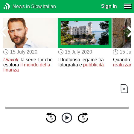
Sign In
News in Slow Italian
15 July 2020
15 July 2020
15 Jul
Diavoli
, la serie TV che
Il fruttuoso legame tra
Quando
i
esplora
il mondo della
fotografia e
pubblicità
realizzan
finanza