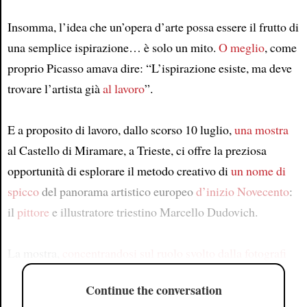
Insomma, l’idea che un’opera d’arte possa essere il frutto di
una semplice ispirazione… è solo un mito.
O meglio
, come
proprio Picasso amava dire: “L’ispirazione esiste, ma deve
trovare l’artista già
al lavoro
”.
E a proposito di lavoro, dallo scorso 10 luglio,
una mostra
al Castello di Miramare, a Trieste, ci offre la preziosa
opportunità di esplorare il metodo creativo di
un nome di
spicco
del panorama artistico europeo
d’inizio Novecento
:
il
pittore
e illustratore triestino Marcello Dudovich.
La mostra,
concentrandosi sul ruolo svolto dalla fotografi
Continue the conversation