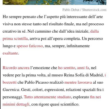
Pablo Debat / Shutterstock.com
Ho sempre pensato che l’aspetto più interessante dell’arte
visiva non stesse tanto nel risultato finale, ma nel processo
creativo in sé. Nel cammino che dall’idea iniziale,
dalla
prima scintilla
, arriva poi all’opera completa. Un percorso
lungo e
spesso faticoso
, ma, sempre, infinitamente
esaltante
.
Ricordo ancora
l’emozione che
ho sentito
,
anni fa
, nel
Article
vedere per la prima volta, al museo Reina Sofía di Madrid,
i
bozzetti
che Pablo Picasso realizzò
mentre lavorava
al suo
Guernica
. Gesti, colori, espressioni, relazioni spaziali fra i
personaggi.
Tutto attentamente studiato
, esplorato
fin nei
minimi dettagli
, con rigore quasi scientifico.