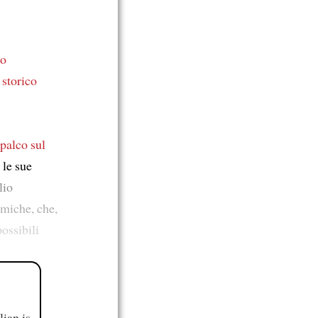
to
 storico
 palco sul
 le sue
lio
amiche, che,
ossibili
ian is