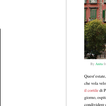
Article
By
Anita
fr
Quest’estate,
che vola vel
il cortile
di P
giorno, ospi
condividere 