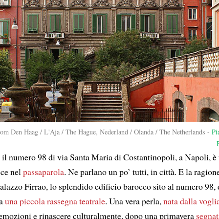
om Den Haag / L'Aja / The Hague, Nederland / Olanda / The Netherlands -
Pi
 il numero 98 di via Santa Maria di Costantinopoli, a Napoli, è
oce nel
passaparola
. Ne parlano un po’ tutti, in città. E la ragio
alazzo Firrao, lo splendido edificio barocco sito al numero 98,
ta
una piccola rassegna teatrale
. Una vera perla,
nata dalla vogli
emozioni e rinascere culturalmente, dopo una primavera
segnat