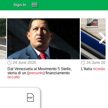
Sign In
SIGN IN
SUBSCRIBE
EDUCATIONAL LICENSES
GIFT CARDS
OTHER LANGUAGES
ABOUT US
ALEXA
24 June 2020
24 June 202
ADJUST COLORS
Dal Venezuela al Movimento 5 Stelle,
L’Italia
ricorda
A
storia di un (
presunto
) finanziamento
occulto