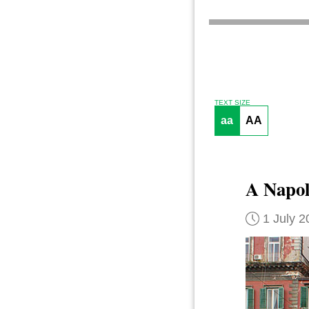
TEXT SIZE
aa
AA
A Napol
1 July 2