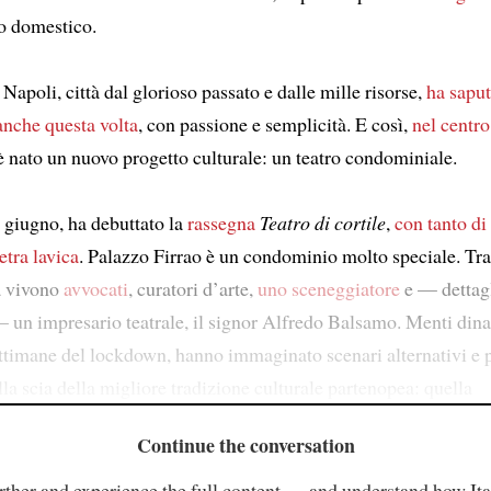
o domestico.
. Napoli, città dal glorioso passato e dalle mille risorse,
ha sapu
anche questa volta
, con passione e semplicità. E così,
nel centro
 è nato un nuovo progetto culturale: un teatro condominiale.
 giugno, ha debuttato la
rassegna
Teatro di cortile
,
con tanto di
etra lavica
. Palazzo Firrao è un condominio molto speciale. Tra
a vivono
avvocati
, curatori d’arte,
uno sceneggiatore
e — dettag
 un impresario teatrale, il signor Alfredo Balsamo. Menti din
ettimane del lockdown, hanno immaginato scenari alternativi e p
lla scia della migliore tradizione culturale partenopea: quella
Continue the conversation
rther and experience the full content — and understand how Ital