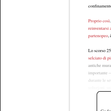
confinament
Proprio così
reinventarsi 
partenopeo
,
Lo scorso 25
selciato di pi
antiche mur
importante —
durante le s
soluzioni, su
Go fu