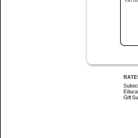
RATE
Subscr
Educat
Gift S