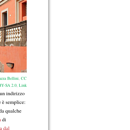
azza Bellini
,
CC
BY-SA 2.0
,
Link
 un indirizzo
ne è semplice:
 da qualche
a
di
a dal