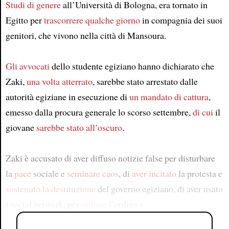
Studi di genere
all’Università di Bologna, era tornato in
Egitto per
trascorrere qualche giorno
in compagnia dei suoi
genitori, che vivono nella città di Mansoura.
Gli avvocati
dello studente egiziano hanno dichiarato che
Zaki,
una volta atterrato
, sarebbe stato arrestato dalle
autorità egiziane in esecuzione di
un mandato di cattura
,
emesso dalla procura generale lo scorso settembre,
di cui
il
giovane
sarebbe stato all’oscuro
.
Zaki è accusato di aver diffuso notizie false per disturbare
la
pace
sociale e
seminare caos
, di
aver incitato
la protesta e
sostenuto la destituzione
del governo egiziano, di aver usato
i social network, per
minare
l’ordine s