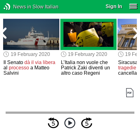
Sign In
News in Slow Italian
19 February 2020
19 February 2020
19 Feb
i
Il Senato
dà il via libera
L’Italia non vuole che
Siracusa
al
processo
a Matteo
Patrick Zaki diventi un
tragedie 
Salvini
altro caso Regeni
cancellaz