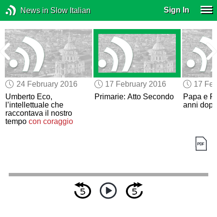
Sign In
News in Slow Italian
24 February 2016
17 February 2016
17 Feb
Umberto Eco,
Primarie: Atto Secondo
Papa e Pat
l’intellettuale che
anni dop
raccontava il nostro
tempo
con coraggio