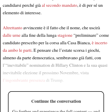
candidarsi perché già
al secondo mandato
, è di per sé un
elemento di interesse.
Article
Altrettanto
avvincente è il fatto che il nome, che uscirà
dalle urne
alla fine della lunga
stagione
“preliminare” come
candidato prescelto per la corsa alla Casa Bianca,
è incerto
da ambo le parti
. E pensare che l’estate scorsa i giochi,
almeno da parte democratica, sembravano già fatti, con
l’“inevitabile” nomination di Hillary Clinton e la sua quasi
inevitabile elezione il prossimo Novembre, vista
l’ingombrante presenza
di Trump.
Continue the conversation
Go further and experience the full content — and