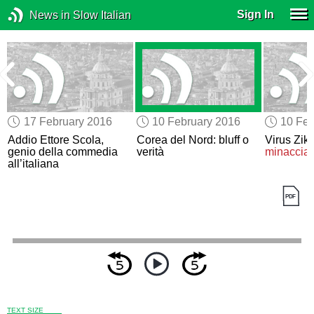
Sign In
News in Slow Italian
17 February 2016
10 February 2016
10 Feb
Addio Ettore Scola,
Corea del Nord: bluff o
Virus Zik
genio della commedia
verità
minaccia
all’italiana
TEXT SIZE