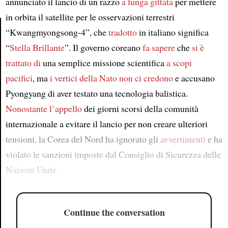
annunciato il lancio di un razzo
a lunga gittata
per mettere
in orbita il satellite per le osservazioni terrestri
“Kwangmyongsong-4”, che
tradotto
in italiano significa
“
Stella Brillante
”. Il governo coreano
fa sapere
che
si è
Article
trattato di
una semplice missione scientifica
a scopi
pacifici
, ma
i vertici della Nato
non ci credono
e accusano
Pyongyang di aver testato una tecnologia balistica.
Nonostante l’appello
dei giorni scorsi della comunità
internazionale a evitare il lancio per non creare ulteriori
tensioni, la Corea del Nord ha ignorato gli
avvertimenti
e ha
violato le sanzioni imposte dal Consiglio di Sicurezza delle
Nazioni Unite.
Continue the conversation