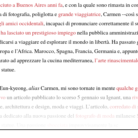
ciuto a Buenos Aires anni fa
, e con la quale sono rimasta in con
di fotografia, poliglotta e
grande viaggiatrice
, Carmen --così s
li amici occidentali
, incapaci di pronunciare correttamente il 
e
ha lasciato un prestigioso impiego
nella pubblica amministrazi
icarsi a viaggiare ed esplorare il mondo in libertà. Ha passato g
ropa e l’Africa. Marocco, Spagna, Francia, Germania e, appunto,
rato ad apprezzare la cucina mediterranea,
l’arte rinascimental
 statue.
i Eun-kyeong,
alias
Carmen, mi sono tornate in mente
qualche g
evo
un articolo pubblicato lo scorso 5 gennaio su Ignant, una
ri
e, architettura e design, moda e viaggi. L’articolo,
corredato di
a dedicato alla nuova passione del
fotografo di moda
milanese 
e statue. Una passione
sbocciata
improvvisamente la sc