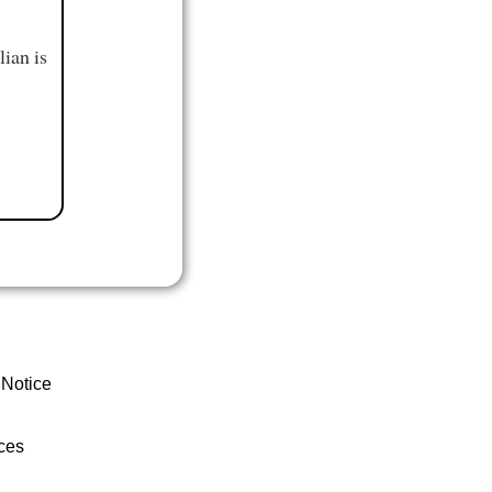
ian is
 Notice
ces