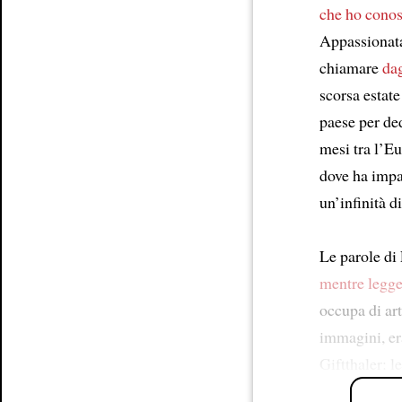
Article
che ho conos
Appassionata 
chiamare
dag
scorsa estat
paese per ded
mesi tra l’Eu
dove ha impa
un’infinità di
Le parole d
mentre legg
occupa di art
immagini, er
Giftthaler: l