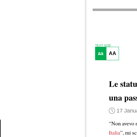
TEXT SIZE
aa
AA
Le statu
una pass
17 Janu
“Non avevo m
Italia
”, mi s