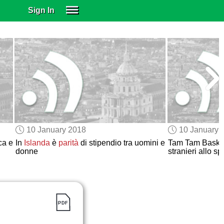
Sign In
SIGN IN
SUBSCRIBE
EDUCATIONAL LICENSES
GIFT CARDS
OTHER LANGUAGES
ABOUT US
ALEXA
10 January 2018
10 January 
ADJUST COLORS
ca e
In
Islanda
è
parità
di stipendio tra uomini e
Tam Tam Basket e
donne
stranieri allo sp