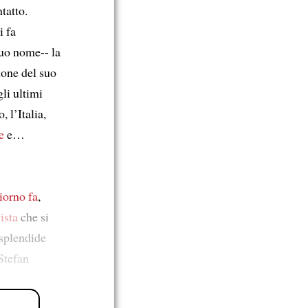
tatto.
i fa
suo nome-- la
one del suo
li ultimi
 l’Italia,
e
e…
iorno fa
,
vista
che si
splendide
Stefan