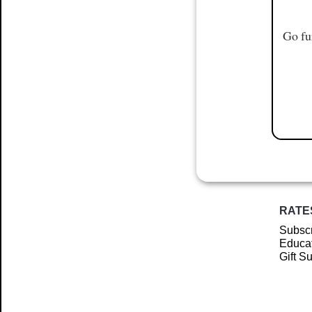
Go fu
RATE
Subscr
Educat
Gift S