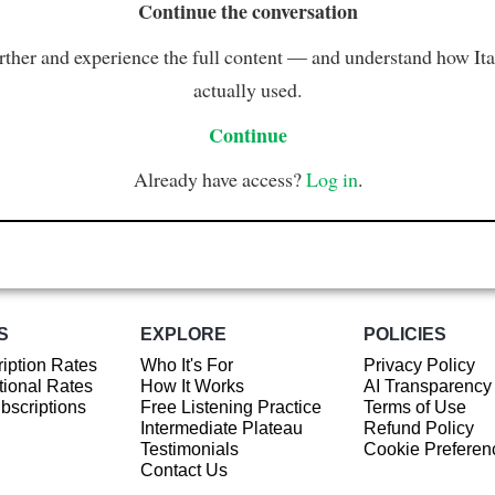
Continue the conversation
rther and experience the full content — and understand how Ital
actually used.
Continue
Already have access?
Log in
.
S
EXPLORE
POLICIES
iption Rates
Who It's For
Privacy Policy
ional Rates
How It Works
AI Transparency
ubscriptions
Free Listening Practice
Terms of Use
Intermediate Plateau
Refund Policy
Testimonials
Cookie Preferen
Contact Us