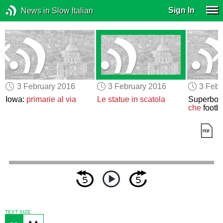
Sign In
News in Slow Italian
3 February 2016
3 February 2016
3 Febr
Iowa:
primarie
al via
Le statue in scatola
Superbowl
che
footba
TEXT SIZE