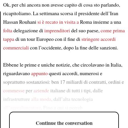
Ok, per chi ancora non avesse capito di cosa sto parlando,
ricapitoliamo. La settimana scorsa il presidente dell’Iran
Hassan Rouhani
si è recato in visita a
Roma insieme a una
Article
folta
delegazione di
imprenditori
del suo paese,
come prima
tappa
di un tour Europeo con il fine di
stringere accordi
commerciali
con l’occidente, dopo la fine delle sanzioni.
Ebbene le prime e uniche notizie, che circolavano in Italia,
riguardavano
appunto
questi accordi, numerosi e
soprattutto sostanziosi: ben 17 miliardi di contratti, ordini e
commesse
per
aziende
italiane di tutti i tipi, dalle
infrastrutture
alla moda
, dall’alta tecnologia
all’agroalimentare
. Fino a qui si potreb
Continue the conversation