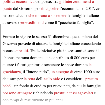
politica economica
del paese. Tra
gli interventi messi a
punto
dal Governo per
rinvigorire
l’economia nel 2017, ce
ne sono alcune
che mirano a sostenere
le famiglie italiane
attraverso
provvedimenti
come il “pacchetto famiglia”.
Entrato in vigore lo scorso 31 dicembre, questo piano del
Article
Governo prevede di aiutare le famiglie italiane concedendo
bonus e
prestiti
. Tra le iniziative più interessanti ci sono il
“bonus mamma domani”, un contributo di 800 euro per
aiutare i futuri genitori a sostenere le spese durante
la
gravidanza
, il “buono nido”,
un assegno di
circa 1000 euro
da usare per
la retta
dell’
asilo nido
e i cosiddetti “
prestito
bebè
”, un fondo di credito per nuovi nati, da cui le famiglie
possono attingere
richiedendo
prestiti a tassi agevolati
e
con tempi di restituzione in più anni.