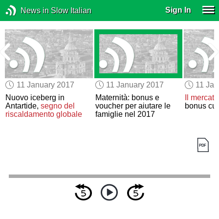
Sign In
News in Slow Italian
11 January 2017
11 January 2017
11 Jan
a
Nuovo iceberg in
Maternità: bonus e
Il mercato
Antartide,
segno del
voucher per aiutare le
bonus cul
riscaldamento globale
famiglie nel 2017