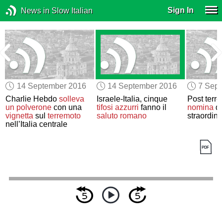
Sign In
News in Slow Italian
14 September 2016
14 September 2016
7 Sep
Charlie Hebdo
solleva
Israele-Italia, cinque
Post terr
e
un polverone
con una
tifosi azzurri
fanno il
nomina
d
l
vignetta
sul
terremoto
saluto romano
straordina
nell’Italia centrale