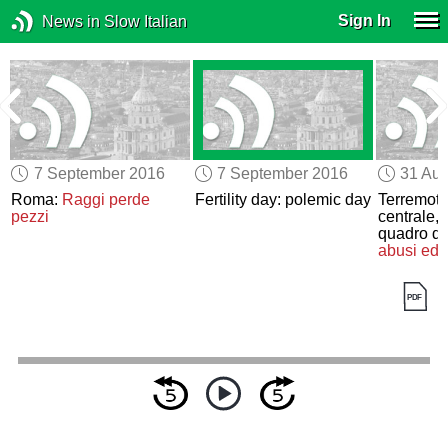
Sign In
News in Slow Italian
7 September 2016
7 September 2016
31 Aug
Roma:
Raggi perde
Fertility day: polemic day
Terremoto 
pezzi
centrale,
quadro di
abusi edil