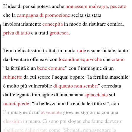
L’idea di per sé poteva anche
non essere malvagia
,
peccato
che la
campagna di promozione
scelta sia stata
involontariamente
concepita
in modo da risultare comica,
priva di tatto
e a tratti
grottesca
.
Article
Temi delicatissimi trattati in modo
rude
e superficiale, tanto
da diventare offensivi con
locandine
equivoche
che
citano
“la fertilità è un
bene comune
” con l’immagine di un
rubinetto
da cui scorre l’acqua; oppure “la fertilità maschile
è molto più vulnerabile
di quanto non sembri
” corredata
dall’elegante immagine di una banana
spiaccicata
sul
marciapiede
; “la bellezza non ha età, la fertilità si”, con
l’immagine di un’
avvenente
giovane signorina con una
clessidra
in mano. Ci sono poi slogan che fanno davvero
sbellicare dalle risate
come “Sbrigati, non aspettare la