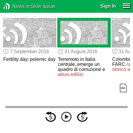
Sign In
News in Slow Italian
7 September 2016
31 August 2016
31 Aug
Fertility day: polemic day
Terremoto in Italia
Colombia,
centrale, emerge un
FARC
ra
quadro di corruzione e
storico a
abusi edilizi