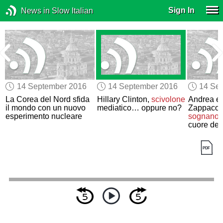
Sign In
News in Slow Italian
14 September 2016
14 September 2016
14 Se
La Corea del Nord sfida
Hillary Clinton,
scivolone
Andrea e
il mondo con un nuovo
mediatico… oppure no?
Zappacosta
esperimento nucleare
sognano
d
cuore del