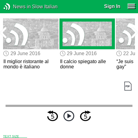
Sign In
News in Slow Italian
29 June 2016
29 June 2016
22 Ju
Il miglior ristorante al
Il calcio spiegato alle
“Je suis P
mondo è italiano
donne
gay”
TEXT SIZE