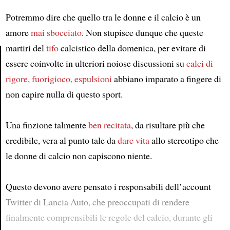
Potremmo dire che quello tra le donne e il calcio è un
amore
mai sbocciato
. Non stupisce dunque che queste
martiri del
tifo
calcistico della domenica, per evitare di
essere coinvolte in ulteriori noiose discussioni su
calci di
Article
rigore, fuorigioco, espulsioni
abbiano imparato a fingere di
non capire nulla di questo sport.
Una finzione talmente
ben recitata
, da risultare più che
credibile, vera al punto tale da
dare vita
allo stereotipo che
le donne di calcio non capiscono niente.
Questo devono avere pensato i responsabili dell’account
Twitter di Lancia Auto, che preoccupati di rendere
finalmente comprensibili le regole del calcio, durante gli